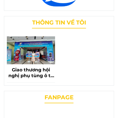
THÔNG TIN VỀ TÔI
Giao thương hội
nghị phụ tùng ô tô
lần thứ 20 với sự có
mặt của phụ tùng
chevrolet liên
FANPAGE
phương