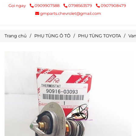
Gọi ngay
0909907588
0798563579
0907908479
gmparts.chevrolet@gmail.com
Trang chủ
/
PHỤ TÙNG Ô TÔ
/
PHỤ TÙNG TOYOTA
/
Van