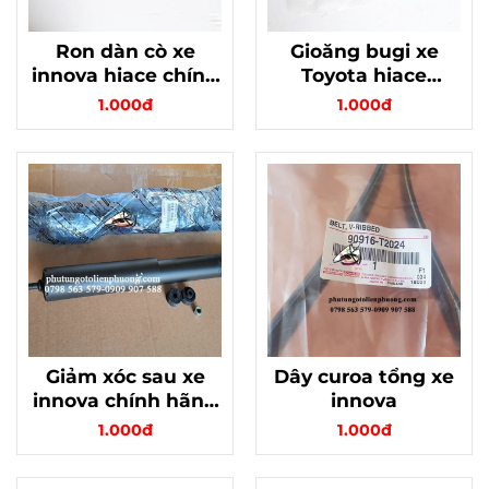
Ron dàn cò xe
Gioăng bugi xe
innova hiace chính
Toyota hiace
hãng mã
innova fortuner
1.000đ
1.000đ
112130C011
chính hãng
Giảm xóc sau xe
Dây curoa tổng xe
innova chính hãng
innova
indonesia
1.000đ
1.000đ