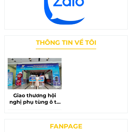
THÔNG TIN VỀ TÔI
Giao thương hội
nghị phụ tùng ô tô
lần thứ 20 với sự có
mặt của phụ tùng
chevrolet liên
FANPAGE
phương