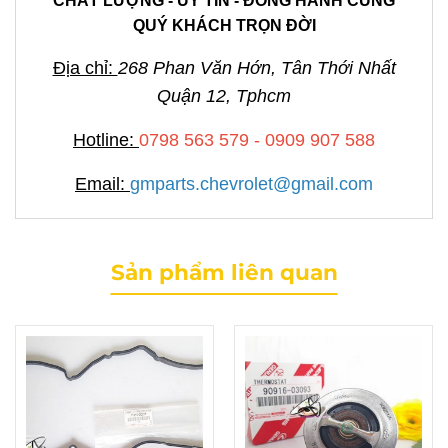
CHẤT LƯỢNG - UY TÍN - ĐỒNG HÀNH CÙNG
QUÝ KHÁCH TRỌN ĐỜI
Địa chỉ:
268 Phan Văn Hớn, Tân Thới Nhất
Quận 12, Tphcm
Hotline:
0798 563 579 - 0909 907 588
Email:
gmparts.chevrolet@gmail.com
Sản phẩm liên quan