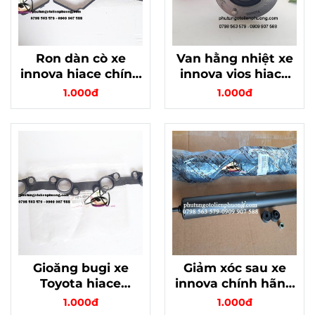
Ron dàn cò xe
Van hằng nhiệt xe
innova hiace chính
innova vios hiace
hãng mã
yarris chính hãng
1.000đ
1.000đ
112130C011
Gioăng bugi xe
Giảm xóc sau xe
Toyota hiace
innova chính hãng
innova fortuner
indonesia
1.000đ
1.000đ
chính hãng