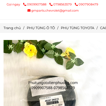
Gọi ngay
0909907588
0798563579
0907908479
gmparts.chevrolet@gmail.com
Trang chủ
/
PHỤ TÙNG Ô TÔ
/
PHỤ TÙNG TOYOTA
/
CA