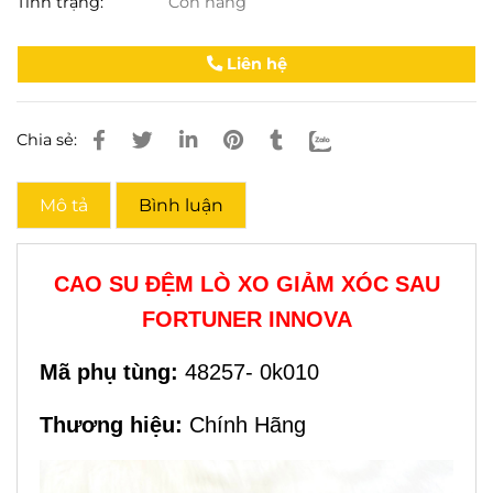
Tình trạng:
Còn hàng
Liên hệ
Chia sẻ:
Mô tả
Bình luận
CAO SU ĐỆM LÒ XO GIẢM XÓC SAU
FORTUNER INNOVA
Mã phụ tùng:
48257- 0k010
Thương hiệu:
Chính Hãng