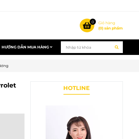
0
Giỏ hàng
(
0
) sản phẩm
HƯỚNG DẪN MUA HÀNG
hương
rolet
HOTLINE