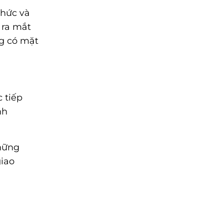
thức và
 ra mắt
g có mặt
 tiếp
nh
những
giao