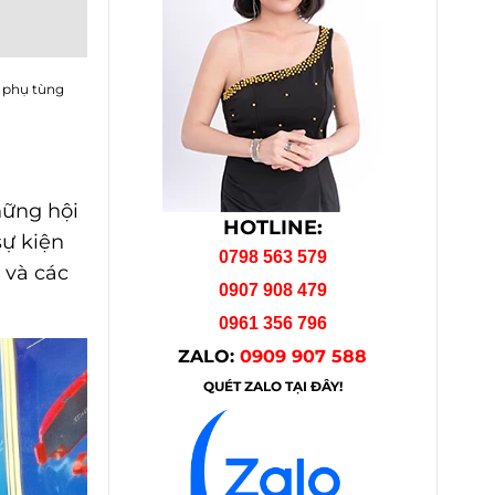
n phụ tùng
hững hội
HOTLINE:
sự kiện
0798 563 579
 và các
0907 908 479
0961 356 796
ZALO:
0909 907 588
QUÉT ZALO TẠI ĐÂY!