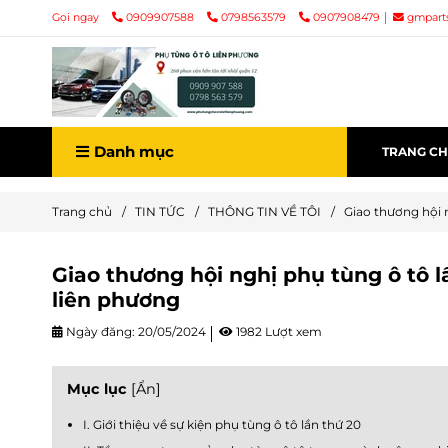
Gọi ngay
0909907588
0798563579
0907908479
gmpart
Danh mục
TRANG C
Trang chủ
/
TIN TỨC
/
THÔNG TIN VỀ TÔI
/
Giao thương hội 
Giao thương hội nghị phụ tùng ô tô l
liên phương
Ngày đăng:
20/05/2024
1982 Lượt xem
Mục lục
[
Ẩn
]
I. Giới thiệu về sự kiện phụ tùng ô tô lần thứ 20