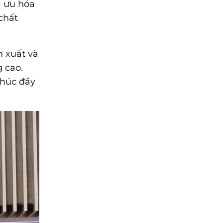
i ưu hóa
chất
n xuất và
g cao.
thúc đẩy