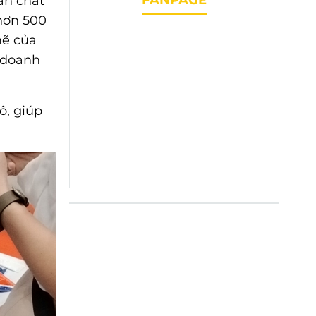
ẫn chất
 hơn 500
mẽ của
c doanh
ô, giúp