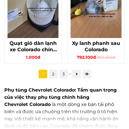
Quạt gió dàn lạnh
Xy lanh phanh sau
xe Colorado chính
Colorado
hãng gm thái lan
1.000đ
792.100đ
890.000đ
...
1
2
3
Phụ tùng Chevrolet Colorado
: Tầm quan trọng
của việc thay phụ tùng chính hãng
Chevrolet Colorado
là một dòng xe bán tải phổ
biến và được ưa chuộng trên thị trường ô tô hiện
nay. Với thiết kế mạnh mẽ, khả năng vận hành ổn
định và độ bền cao, Colorado đã chiếm được lòng