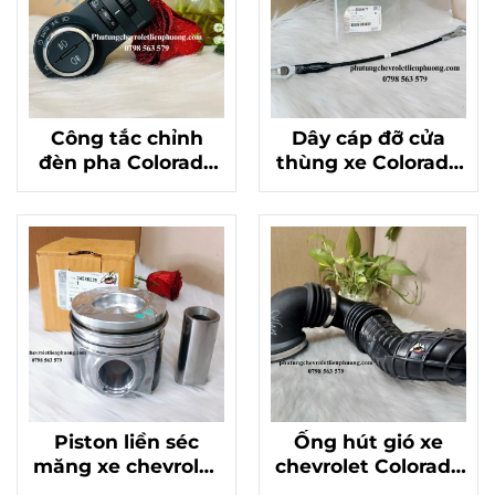
Công tắc chỉnh
Dây cáp đỡ cửa
đèn pha Colorado
thùng xe Colorado
Traiblazer chính
chính hãng GM
hãng Mã 52123937
52089177
Piston liền séc
Ống hút gió xe
măng xe chevrolet
chevrolet Colorado
colorado máy 2.8
hàng chuẩn xịn Mã