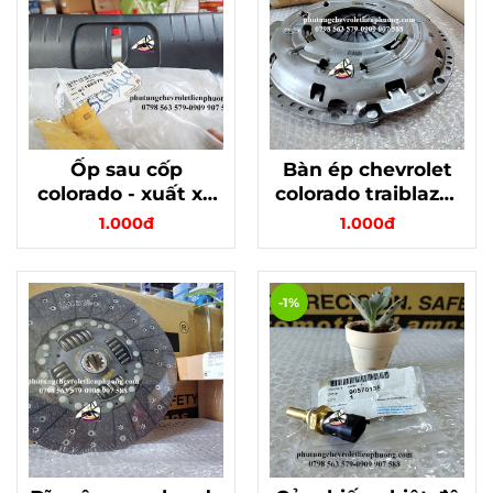
Ốp sau cốp
Bàn ép chevrolet
colorado - xuất xứ
colorado traiblazer
hàn quốc, thương
chính hãng hàn
1.000đ
1.000đ
hiệu chính hãng
quốc mã 24580378
mã 95186678
-1%