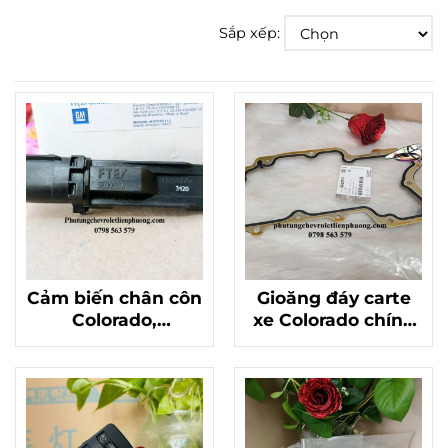
Sắp xếp:
Cảm biến chân côn
Gioăng đáy carte
Colorado,
xe Colorado chính
Traiblazer chính
hãng mã 12629737
hãng 24583481