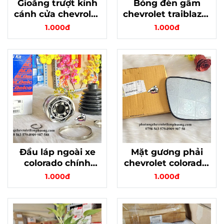
Gioăng trượt kính
Bóng đèn gầm
cánh cửa chevrolet
chevrolet traiblazer
colorado traiblazer
chính hãng mã
1.000đ
1.000đ
chính hãng mã
13590792 thông số
52142527
bóng 881
Đầu láp ngoài xe
Mặt gương phải
colorado chính
chevrolet colorado,
hãng gm acdelco
traiblazer chính
1.000đ
1.000đ
mã 19376975
hãng mã 98186801