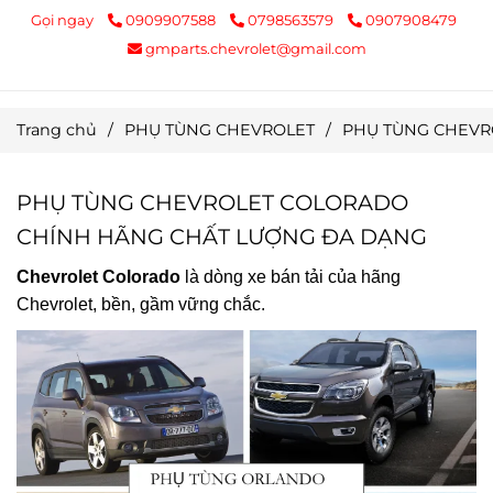
Gọi ngay
0909907588
0798563579
0907908479
gmparts.chevrolet@gmail.com
Trang chủ
/
PHỤ TÙNG CHEVROLET
/
PHỤ TÙNG CHEVR
PHỤ TÙNG CHEVROLET COLORADO
CHÍNH HÃNG CHẤT LƯỢNG ĐA DẠNG
Chevrolet Colorado
là dòng xe bán tải của hãng
Chevrolet, bền, gầm vững chắc.