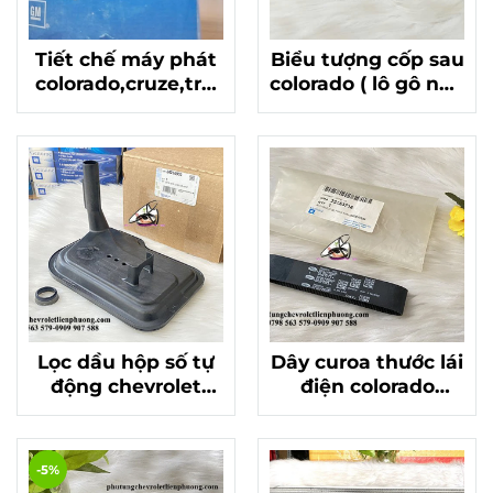
Tiết chế máy phát
Biểu tượng cốp sau
colorado,cruze,trai
colorado ( lô gô nắp
blazer chính hãng
thùng sau) chính
GM Mã 13582947
hãng gm mã
94724961
Lọc dầu hộp số tự
Dây curoa thước lái
động chevrolet
điện colorado
colorado, traiblazer
traiblazer chính
chính hãng gm
hãng chất lượng
thái
mã 23453716
-5%