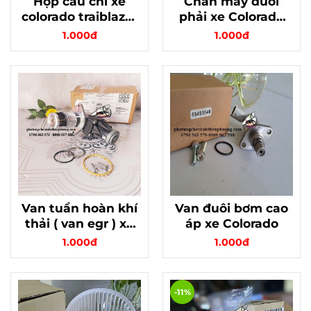
Hộp cầu chì xe
Chân máy dưới
colorado traiblazer
phải xe Colorado
hàng xịn gm thái
traiblazer chính
1.000đ
1.000đ
hãng
Van tuần hoàn khí
Van đuôi bơm cao
thải ( van egr ) xe
áp xe Colorado
colorado traiblazer
1.000đ
1.000đ
chính hãng
-11%