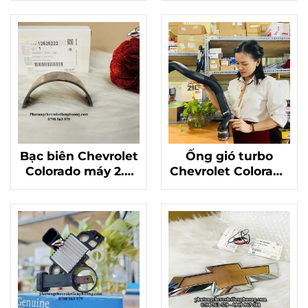
chính hãng mã
52086620
24585028
Bạc biên Chevrolet
Ống gió turbo
Colorado máy 2.8
Chevrolet Colorado
hàng chuẩn xịn Mã
GM 84652020
12625222