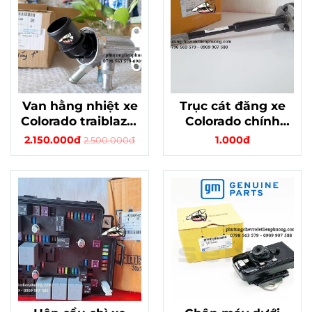
Van hằng nhiệt xe
Trục cát đăng xe
Colorado traiblazer
Colorado chính
xịn mã 12650485 -
hãng GM Thái mã
2.150.000đ
1.000đ
2.500.000đ
dấu hiệu nhận biết
94765361
cần thay