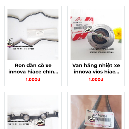
Ron dàn cò xe
Van hằng nhiệt xe
innova hiace chính
innova vios hiace
hãng mã
yarris chính hãng
1.000đ
1.000đ
112130C011