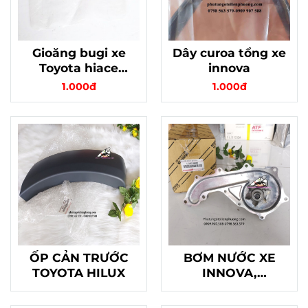
Gioăng bugi xe
Dây curoa tổng xe
Toyota hiace
innova
innova fortuner
1.000đ
1.000đ
chính hãng
ỐP CẢN TRƯỚC
BƠM NƯỚC XE
TOYOTA HILUX
INNOVA,
FORTUNER,
HILLUX , HIACE