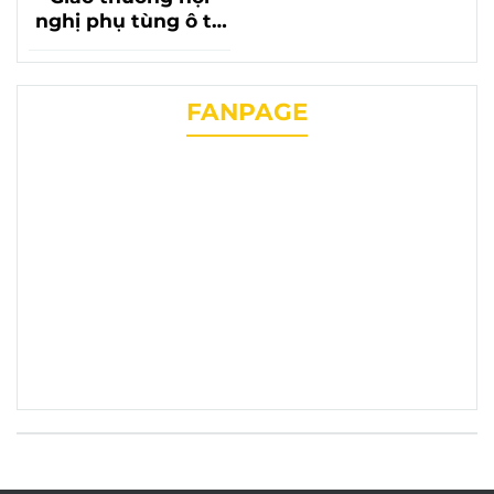
nghị phụ tùng ô tô
lần thứ 20 với sự có
mặt của phụ tùng
chevrolet liên
FANPAGE
phương