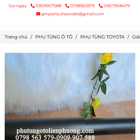
Gọi ngay
0909907588
0798563579
0907908479
gmparts.chevrolet@gmail.com
Trang chủ
/
PHỤ TÙNG Ô TÔ
/
PHỤ TÙNG TOYOTA
/
Giả