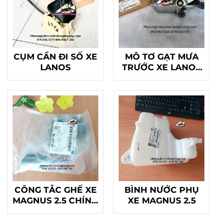
CỤM CẦN ĐI SỐ XE
MÔ TƠ GẠT MƯA
LANOS
TRƯỚC XE LANOS
CHÍNH HÃNG
CÔNG TẮC GHẾ XE
BÌNH NƯỚC PHỤ
MAGNUS 2.5 CHÍNH
XE MAGNUS 2.5
HÃNG