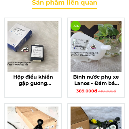
Sản phẩm liên quan
-5%
Hộp điều khiển
Bình nước phụ xe
gập gương
Lanos - Đảm bảo
magnus chính
lượng nước luôn
389.000đ
410.000đ
hãng gm mã
đủ, giữ xe hoạt
96452644
động ổn định