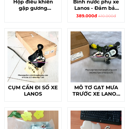
Hộp điều khiển
Bình nước phụ xe
gập gương
Lanos - Đảm bảo
magnus chính
lượng nước luôn
389.000đ
410.000đ
hãng gm mã
đủ, giữ xe hoạt
96452644
động ổn định
CỤM CẦN ĐI SỐ XE
MÔ TƠ GẠT MƯA
LANOS
TRƯỚC XE LANOS
CHÍNH HÃNG