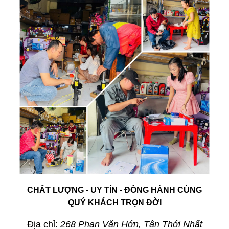
CHẤT LƯỢNG - UY TÍN - ĐỒNG HÀNH CÙNG
QUÝ KHÁCH TRỌN ĐỜI
Địa chỉ:
268 Phan Văn Hớn, Tân Thới Nhất