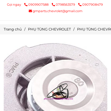
Gọi ngay
0909907588
0798563579
0907908479
gmparts.chevrolet@gmail.com
Trang chủ
/
PHỤ TÙNG CHEVROLET
/
PHỤ TÙNG CHEVR