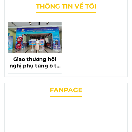
THÔNG TIN VỀ TÔI
Giao thương hội
nghị phụ tùng ô tô
lần thứ 20 với sự có
mặt của phụ tùng
chevrolet liên
FANPAGE
phương