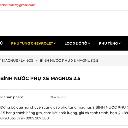
s.chevrolet@gmail.com
HỦ
PHỤ TÙNG CHEVROLET
LỌC XE Ô TÔ
PHỤ TÙNG
 MAGNUS / LANOS
/
BÌNH NƯỚC PHỤ XE MAGNUS 2.5
BÌNH NƯỚC PHỤ XE MAGNUS 2.5
Mã sản phẩm:
96417877
Đừng bỏ qua nới chuyên cung cấp phụ tùng magnus ? BÌNH NƯỚC PHỤ
2.5 hàng chính hãng gm, cam kết chất lượng, giá cả cạnh tranh, hợp lý. Liê
0798 563 579 - 0909 907 588