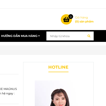
0
Giỏ hàng
(
0
) sản phẩm
HƯỚNG DẪN MUA HÀNG
HOTLINE
 XE MAGNUS
n hệ ngay :