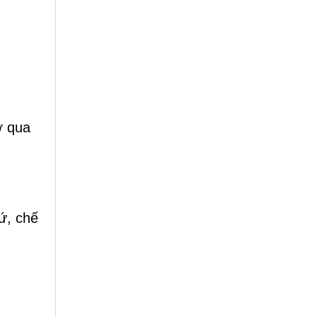
ợ qua
ứ, chế