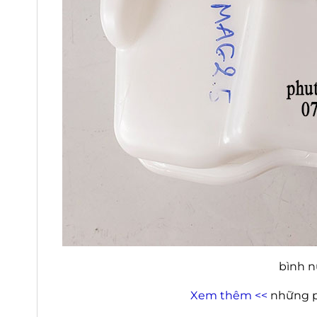
bình n
Xem thêm <<
những p