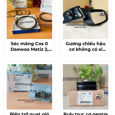
Séc măng Cos 0
Gương chiếu hậu
Daewoo Matiz 2,
cơ không có xi
Spark chính hãng
nhan chevrolet
96325192
spark m300,matiz
4 chính hãng
95016086
Biến trở quạt gió
Puly trục cơ gentra