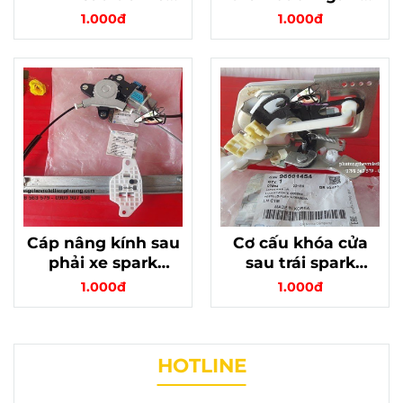
spark m300 chính
matiz 3 spark
1.000đ
1.000đ
hãng gm mã
m200 chính hãng
95394104
mã 96827737
Cáp nâng kính sau
Cơ cấu khóa cửa
phải xe spark
sau trái spark
m300 chính hãng
m200 matiz 3 phần
1.000đ
1.000đ
mã 95394105
cơ chính hãng
HOTLINE