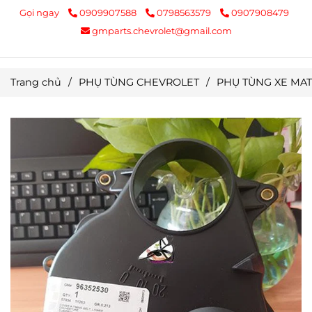
Gọi ngay
0909907588
0798563579
0907908479
gmparts.chevrolet@gmail.com
Trang chủ
/
PHỤ TÙNG CHEVROLET
/
PHỤ TÙNG XE MAT