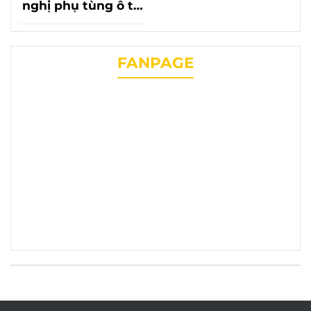
nghị phụ tùng ô tô
lần thứ 20 với sự có
mặt của phụ tùng
chevrolet liên
FANPAGE
phương