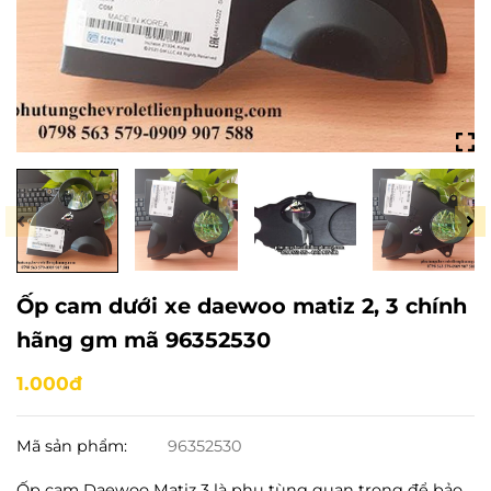
Ốp cam dưới xe daewoo matiz 2, 3 chính
hãng gm mã 96352530
1.000đ
Mã sản phẩm:
96352530
Ốp cam Daewoo Matiz 3 là phụ tùng quan trọng để bảo