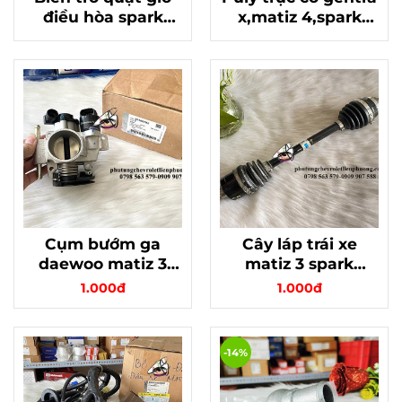
điều hòa spark
x,matiz 4,spark
M200 , Matiz 3
chính hãng mã
chính hãng
25182733
96591596
Cụm bướm ga
Cây láp trái xe
daewoo matiz 3
matiz 3 spark
spark m200 chính
m200 số sàn chính
1.000đ
1.000đ
hãng gm mã
hãng gm 96897305
25185782
-14%