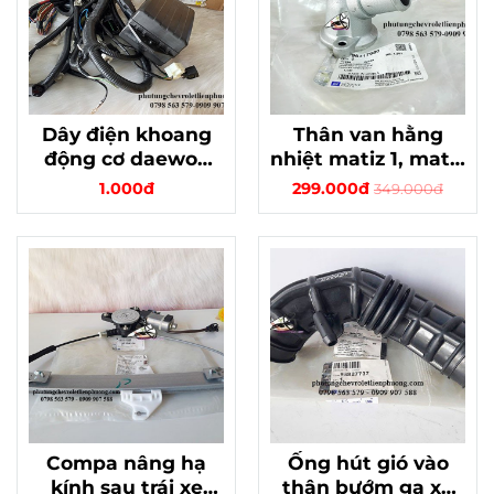
Dây điện khoang
Thân van hằng
động cơ daewoo
nhiệt matiz 1, matiz
matiz 1, 2 chính
2, matiz 3 - chính
1.000đ
299.000đ
349.000đ
hãng gm 96564223
hãng, bền bỉ
Compa nâng hạ
Ống hút gió vào
kính sau trái xe
thân bướm ga xe