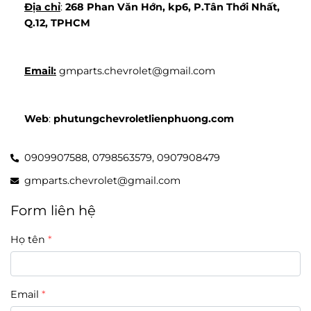
Địa chỉ
: 
268 Phan Văn Hớn, kp6, P.Tân Thới Nhất, 
Q.12, TPHCM
Email:
 gmparts.chevrolet@gmail.com
Web
: 
phutungchevroletlienphuong.com
0909907588,
0798563579,
0907908479
gmparts.chevrolet@gmail.com
Form liên hệ
Họ tên
Email