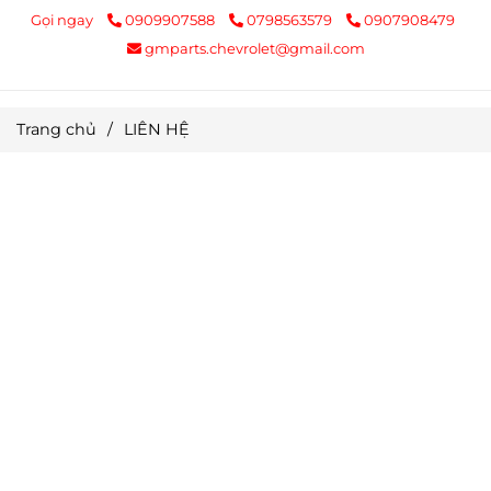
Gọi ngay
0909907588
0798563579
0907908479
gmparts.chevrolet@gmail.com
Trang chủ
/
LIÊN HỆ