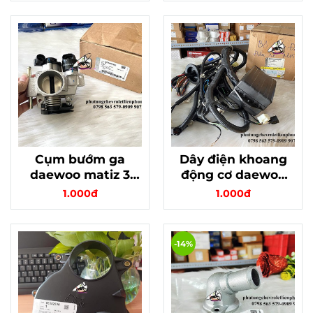
chính hãng
25182733
96591596
Cụm bướm ga
Dây điện khoang
daewoo matiz 3
động cơ daewoo
spark m200 chính
matiz 1, 2 chính
1.000đ
1.000đ
hãng gm mã
hãng gm 96564223
25185782
-14%