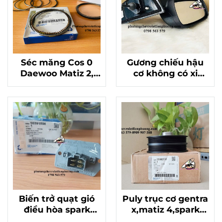
Séc măng Cos 0
Gương chiếu hậu
Daewoo Matiz 2,
cơ không có xi
Spark chính hãng
nhan chevrolet
96325192
spark m300,matiz
4 chính hãng
95016086
Biến trở quạt gió
Puly trục cơ gentra
điều hòa spark
x,matiz 4,spark
M200 , Matiz 3
chính hãng mã