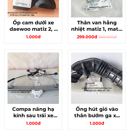
Ốp cam dưới xe
Thân van hằng
daewoo matiz 2, 3
nhiệt matiz 1, matiz
chính hãng gm mã
2, matiz 3 - chính
1.000đ
299.000đ
349.000đ
96352530
hãng, bền bỉ
Compa nâng hạ
Ống hút gió vào
kính sau trái xe
thân bướm ga xe
spark m300 chính
matiz 3 spark
1.000đ
1.000đ
hãng gm mã
m200 chính hãng