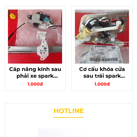
95394104
mã 96827737
Cáp nâng kính sau
Cơ cấu khóa cửa
phải xe spark
sau trái spark
m300 chính hãng
m200 matiz 3 phần
1.000đ
1.000đ
mã 95394105
cơ chính hãng
HOTLINE