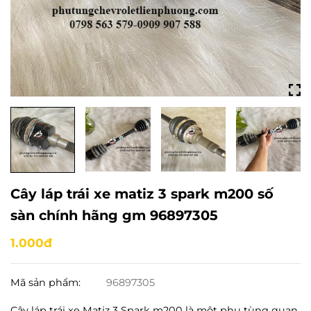
Cây láp trái xe matiz 3 spark m200 số
sàn chính hãng gm 96897305
1.000đ
Mã sản phẩm:
96897305
Cây láp trái xe Matiz 3 Spark m200 là một phụ tùng quan