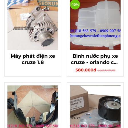
-10%
Máy phát điện xe
Bình nước phụ xe
cruze 1.8
cruze - orlando cdx
chính hãng
580.000đ
650.000đ