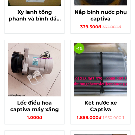
Xy lanh tổng
Nắp bình nước phụ
phanh và bình dầu
captiva
xe Magmus 2.5
339.500đ
350.000đ
-4%
Lốc điều hòa
Két nước xe
captiva máy xăng
Captiva
1.000đ
1.859.000đ
1.950.000đ