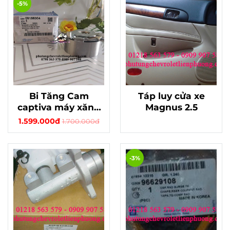
-5%
Bi Tăng Cam
Táp luy cửa xe
captiva máy xăng
Magnus 2.5
chính hãng
1.599.000đ
1.700.000đ
-3%