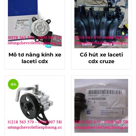
Mô tơ nâng kính xe
Cổ hút xe laceti
laceti cdx
cdx cruze
-5%