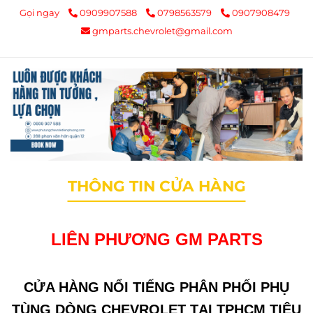
Gọi ngay
0909907588
0798563579
0907908479
gmparts.chevrolet@gmail.com
THÔNG TIN CỬA HÀNG
LIÊN PHƯƠNG GM PARTS
CỬA HÀNG NỔI TIẾNG PHÂN PHỐI PHỤ
TÙNG DÒNG CHEVROLET TẠI TPHCM TIÊU