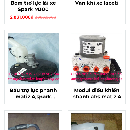
Bơm trợ lực lái xe
Van khí xe laceti
Spark M300
2.831.000đ
2.980.000đ
Bầu trợ lực phanh
Modul điều khiển
matiz 4,spark
phanh abs matiz 4
m300