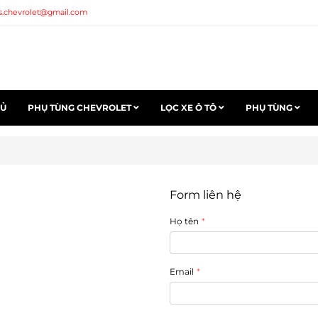
s.chevrolet@gmail.com
HỦ
PHỤ TÙNG CHEVROLET
LỌC XE Ô TÔ
PHỤ TÙNG
Form liên hệ
Họ tên
Email