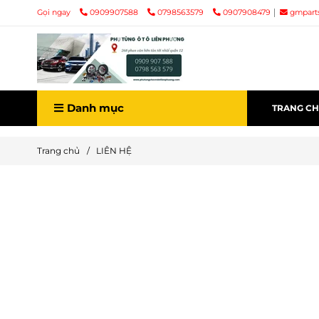
Gọi ngay
0909907588
0798563579
0907908479
gmpart
Danh mục
TRANG C
Trang chủ
/
LIÊN HỆ