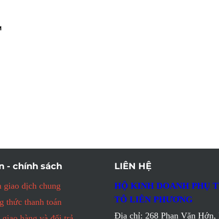
M
n - chính sách
LIÊN HỆ
 giao dịch chung
HỘ KINH DOANH PHỤ 
TÔ LIÊN PHƯƠNG
 thức thanh toán
Địa chỉ: 268 Phan Văn Hớn, 
 giao hàng và đổi trả