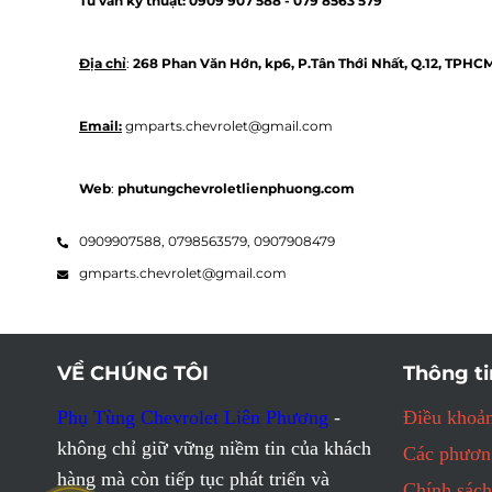
Tư vấn kỹ thuật: 
0909 907 588 - 
079 8563 579 
Địa chỉ
: 
268 Phan Văn Hớn, kp6, P.Tân Thới Nhất, Q.12, TPHC
Email:
 gmparts.chevrolet@gmail.com
Web
: 
phutungchevroletlienphuong.com
0909907588,
0798563579,
0907908479
gmparts.chevrolet@gmail.com
VỀ CHÚNG TÔI
Thông ti
Phụ Tùng Chevrolet Liên Phương
-
Điều khoản
không chỉ giữ vững niềm tin của khách
Các phương
hàng mà còn tiếp tục phát triển và
Chính sách