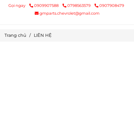
Gọi ngay
0909907588
0798563579
0907908479
gmparts.chevrolet@gmail.com
Trang chủ
/
LIÊN HỆ