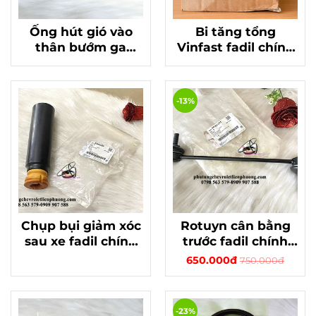
Ống hút gió vào
Bi tăng tổng
thân bướm ga
Vinfast fadil chính
Vinfast Fadil chính
hãng GM mã
hãng 42555076
55505526
-13%
Chụp bụi giảm xóc
Rotuyn cân bằng
sau xe fadil chính
trước fadil chính
hãng gm mã
hãng gm 95167261
650.000đ
750.000đ
42344955
-23%