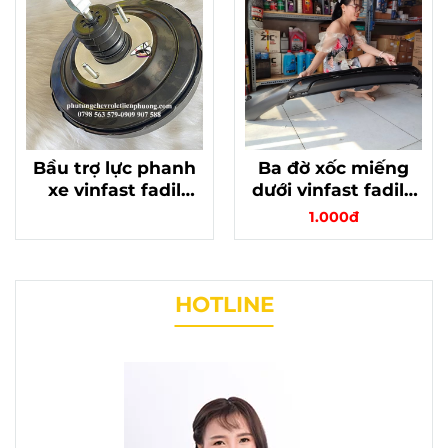
Bầu trợ lực phanh
Ba đờ xốc miếng
xe vinfast fadil
dưới vinfast fadil -
chính hãng gm
sản phẩm chất
1.000đ
42441986
lượng, bảo vệ xe
HOTLINE