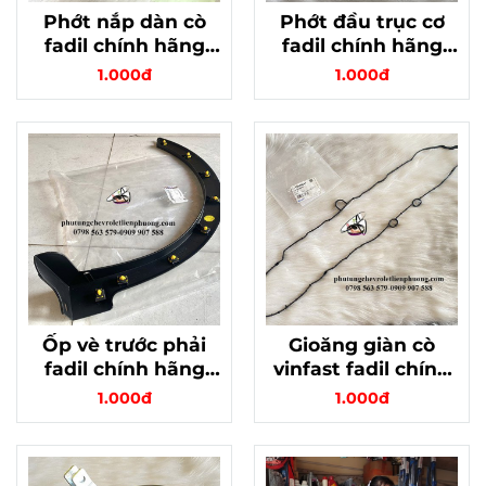
Phớt nắp dàn cò
Phớt đầu trục cơ
fadil chính hãng
fadil chính hãng
gm mã 12668429
gm mã 12661527
1.000đ
1.000đ
Ốp vè trước phải
Gioăng giàn cò
fadil chính hãng
vinfast fadil chính
42552646
hãng gm 12649041
1.000đ
1.000đ
chất lượng