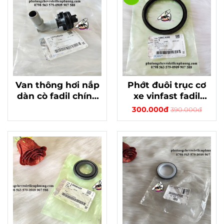
Van thông hơi nắp
Phớt đuôi trục cơ
dàn cò fadil chính
xe vinfast fadil
hãng gm 55506846
chính hãng gm mã
300.000đ
390.000đ
12653686