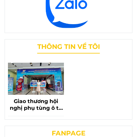
THÔNG TIN VỀ TÔI
Giao thương hội
nghị phụ tùng ô tô
lần thứ 20 với sự có
mặt của phụ tùng
chevrolet liên
FANPAGE
phương