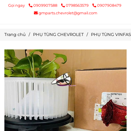
Gọi ngay
0909907588
0798563579
0907908479
gmparts.chevrolet@gmail.com
Trang chủ
/
PHỤ TÙNG CHEVROLET
/
PHỤ TÙNG VINFAS