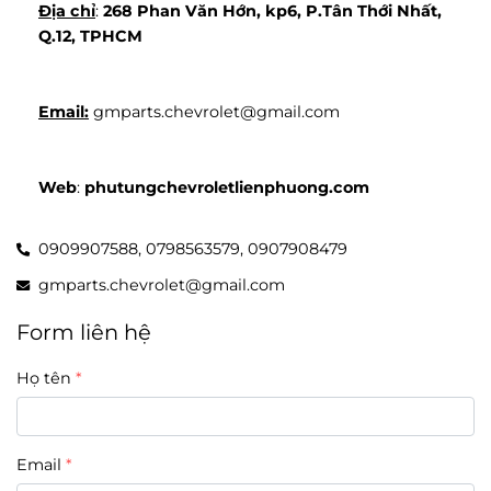
Địa chỉ
: 
268 Phan Văn Hớn, kp6, P.Tân Thới Nhất, 
Q.12, TPHCM
Email:
 gmparts.chevrolet@gmail.com
Web
: 
phutungchevroletlienphuong.com
0909907588,
0798563579,
0907908479
gmparts.chevrolet@gmail.com
Form liên hệ
Họ tên
Email