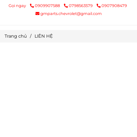
Gọi ngay
0909907588
0798563579
0907908479
gmparts.chevrolet@gmail.com
Trang chủ
/
LIÊN HỆ