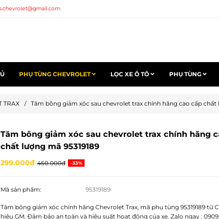
s.chevrolet@gmail.com
HỦ
PHỤ TÙNG CHEVROLET
LỌC XE Ô TÔ
PHỤ TÙNG
T TRAX
/
Tăm bông giảm xóc sau chevrolet trax chính hãng cao cấp chất
Tăm bông giảm xóc sau chevrolet trax chính hãng 
chất lượng mã 95319189
299.000đ
450.000đ
-33%
Mã sản phẩm:
95319189
Tăm bông giảm xóc chính hãng Chevrolet Trax, mã phụ tùng 95319189 từ 
hiệu GM. Đảm bảo an toàn và hiệu suất hoạt động của xe. Zalo ngay : 0909