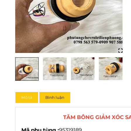
Mô tả
Bình luận
TĂM BÔNG GIẢM XÓC S
Mã phụ tùng :
95319189