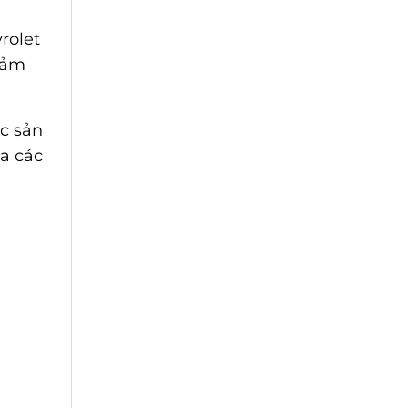
rolet
giảm
c sản
ủa các