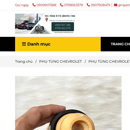
Gọi ngay
0909907588
0798563579
0907908479
gmpart
Danh mục
TRANG C
Trang chủ
/
PHỤ TÙNG CHEVROLET
/
PHỤ TÙNG CHEVROLE