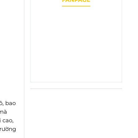
ô, bao
 mà
 cao,
trường