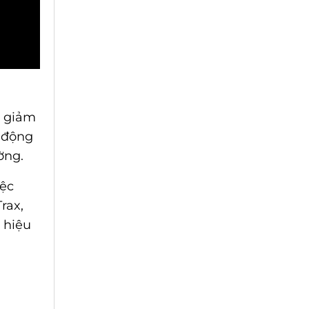
g giảm
t động
ờng.
iệc
rax,
 hiệu