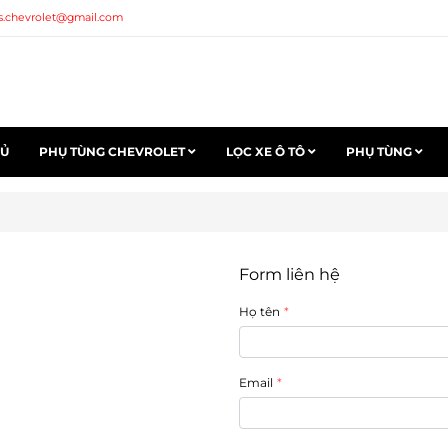
s.chevrolet@gmail.com
HỦ
PHỤ TÙNG CHEVROLET
LỌC XE Ô TÔ
PHỤ TÙNG
Form liên hệ
Họ tên
Email