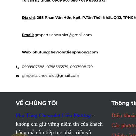
Tư vấn kỹ thuật: 
0909 907 588 - 
079 8563 579 
Địa chỉ
: 
268 Phan Văn Hớn, kp6, P.Tân Thới Nhất, Q.12, TPHC
Email:
 gmparts.chevrolet@gmail.com
Web
: 
phutungchevroletlienphuong.com
0909907588,
0798563579,
0907908479
gmparts.chevrolet@gmail.com
VỀ CHÚNG TÔI
Thông ti
Phụ Tùng Chevrolet Liên Phương
-
Điều khoản
không chỉ giữ vững niềm tin của khách
Các phương
hàng mà còn tiếp tục phát triển và
Chính sách