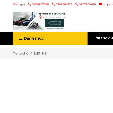
Gọi ngay
0909907588
0798563579
0907908479
gmpart
Danh mục
TRANG C
Trang chủ
/
LIÊN HỆ