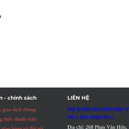
M
n - chính sách
LIÊN HỆ
 giao dịch chung
HỘ KINH DOANH PHỤ 
TÔ LIÊN PHƯƠNG
 thức thanh toán
Địa chỉ: 268 Phan Văn Hớn, 
 giao hàng và đổi trả