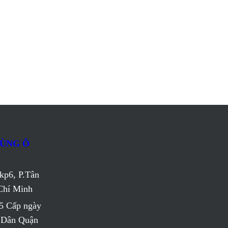
TÙNG Ô
kp6, P.Tân
Chí Minh
5 Cấp ngày
n Dân Quận