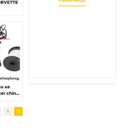
ORVETTE
ệu xe
zer chính
ượng
1
2