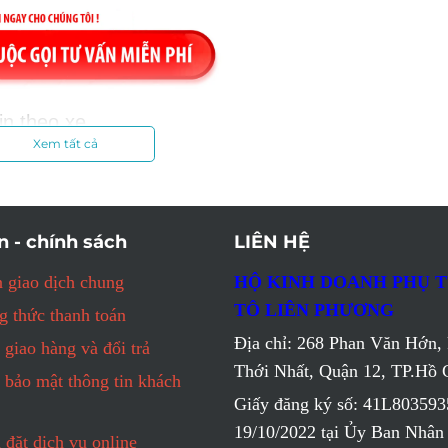
n theo xe.
Xem tất cả
g kiểm xe.
ây điện thoại: 0909 907 588
n - chính sách
LIÊN HỆ
 giao dịch chung
HỘ KINH DOANH PHỤ 
TÔ LIÊN PHƯƠNG
 thức thanh toán
Địa chỉ: 268 Phan Văn Hớn, 
 giao hàng và đổi trả
Thới Nhất, Quận 12, TP.Hồ 
 bảo mật thông tin khách
Giấy đăng ký số: 41L803593
19/10/2022 tại Ủy Ban Nhâ
đặt dịch vụ online