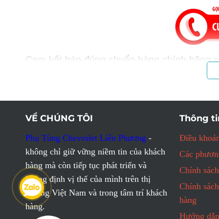
Cam kết bán đúng chuẩn hàng chính hãng xị
Phụ tùng được cung cấp đúng đời đúng đăn
Cam kết hoàn tiền 100% nếu bán sai hàng.
Nhanh tay liên hệ với chúng tôi qua đường d
VỀ CHÚNG TÔI
Thông ti
Phụ Tùng Chevrolet Liên Phương
-
Điều khoản
không chỉ giữ vững niềm tin của khách
Các phương
hàng mà còn tiếp tục phát triển và
Chính sách
khẳng định vị thế của mình trên thị
Chính sách
trường Việt Nam và trong tâm trí khách
hàng
hàng.
Hướng dẫn 