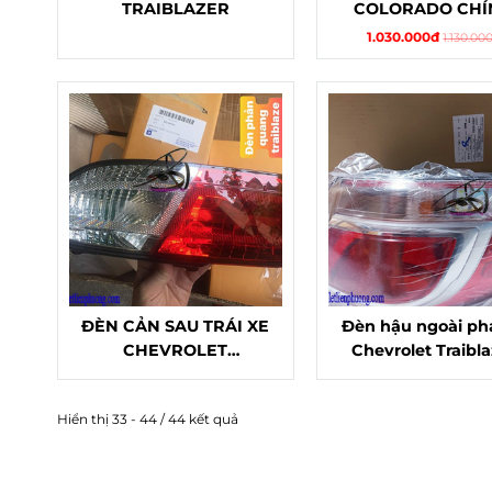
TRAIBLAZER
COLORADO CHÍ
HÃNG
1.030.000đ
1.130.00
ĐÈN CẢN SAU TRÁI XE
Đèn hậu ngoài phả
CHEVROLET
Chevrolet Traibla
TRAIBLAZER
Hiển thị 33 - 44 / 44 kết quả