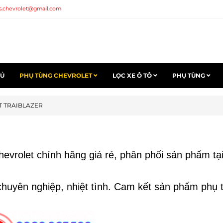
s.chevrolet@gmail.com
HỦ
PHỤ TÙNG CHEVROLET
LỌC XE Ô TÔ
PHỤ TÙNG
 TRAIBLAZER
evrolet chính hãng giá rẻ, phân phối sản phẩm tại
 chuyên nghiệp, nhiệt tình. Cam kết sản phẩm phụ 