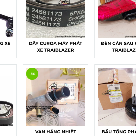
G XE
DÂY CUROA MÁY PHÁT
ĐÈN CẢN SAU 
XE TRAIBLAZER
TRAIBLA
-3%
E
VAN HẰNG NHIỆT
BẦU TỔNG PH