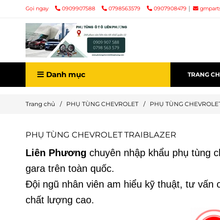
Gọi ngay
0909907588
0798563579
0907908479
gmpart
Danh mục
TRANG C
Trang chủ
/
PHỤ TÙNG CHEVROLET
/
PHỤ TÙNG CHEVROLET
PHỤ TÙNG CHEVROLET TRAIBLAZER
Liên Phương
chuyên nhập khẩu phụ tùng ch
gara trên toàn quốc.
Đội ngũ nhân viên am hiểu kỹ thuật, tư vấn
chất lượng cao.