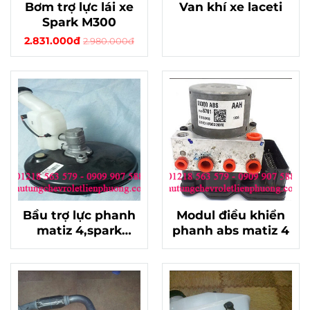
Bơm trợ lực lái xe
Van khí xe laceti
Spark M300
2.831.000đ
2.980.000đ
Bầu trợ lực phanh
Modul điều khiển
matiz 4,spark
phanh abs matiz 4
m300