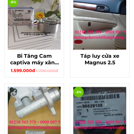
-5%
Bi Tăng Cam
Táp luy cửa xe
captiva máy xăng
Magnus 2.5
chính hãng
1.599.000đ
1.700.000đ
-3%