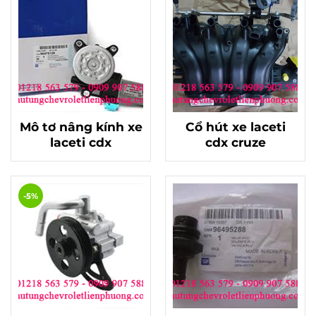
Mô tơ nâng kính xe
Cổ hút xe laceti
laceti cdx
cdx cruze
-5%