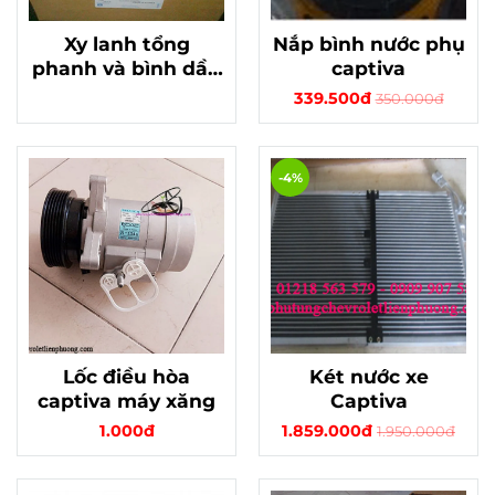
Xy lanh tổng
Nắp bình nước phụ
phanh và bình dầu
captiva
xe Magmus 2.5
339.500đ
350.000đ
-4%
Lốc điều hòa
Két nước xe
captiva máy xăng
Captiva
1.000đ
1.859.000đ
1.950.000đ