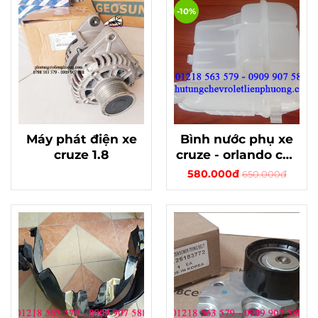
-10%
Máy phát điện xe
Bình nước phụ xe
cruze 1.8
cruze - orlando cdx
chính hãng
580.000đ
650.000đ