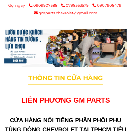
Gọi ngay
0909907588
0798563579
0907908479
gmparts.chevrolet@gmail.com
THÔNG TIN CỬA HÀNG
LIÊN PHƯƠNG GM PARTS
CỬA HÀNG NỔI TIẾNG PHÂN PHỐI PHỤ
TÙNG DÒNG CHEVROLET TẠI TPHCM TIÊU