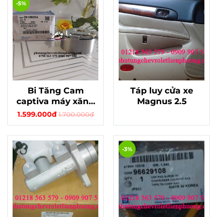
-5%
Bi Tăng Cam
Táp luy cửa xe
captiva máy xăng
Magnus 2.5
chính hãng
1.599.000đ
1.700.000đ
-3%