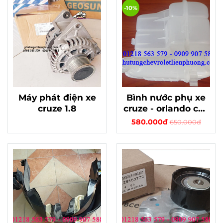
-10%
Máy phát điện xe
Bình nước phụ xe
cruze 1.8
cruze - orlando cdx
chính hãng
580.000đ
650.000đ