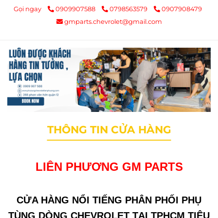
Gọi ngay
0909907588
0798563579
0907908479
gmparts.chevrolet@gmail.com
THÔNG TIN CỬA HÀNG
LIÊN PHƯƠNG GM PARTS
CỬA HÀNG NỔI TIẾNG PHÂN PHỐI PHỤ
TÙNG DÒNG CHEVROLET TẠI TPHCM TIÊU