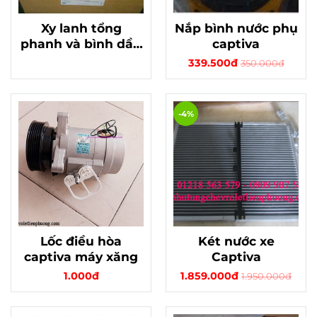
Xy lanh tổng
Nắp bình nước phụ
phanh và bình dầu
captiva
xe Magmus 2.5
339.500đ
350.000đ
-4%
Lốc điều hòa
Két nước xe
captiva máy xăng
Captiva
1.000đ
1.859.000đ
1.950.000đ