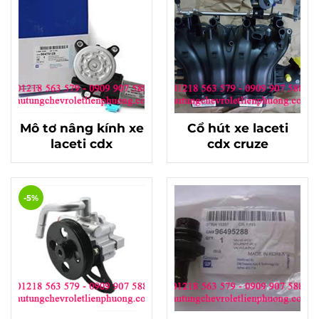
Mô tơ nâng kính xe
Cổ hút xe laceti
laceti cdx
cdx cruze
-5%