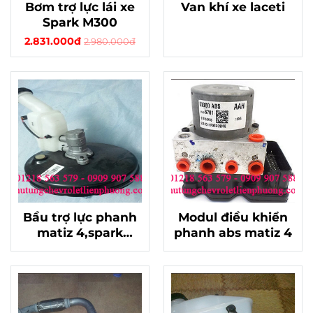
Bơm trợ lực lái xe
Van khí xe laceti
Spark M300
2.831.000đ
2.980.000đ
Bầu trợ lực phanh
Modul điều khiển
matiz 4,spark
phanh abs matiz 4
m300