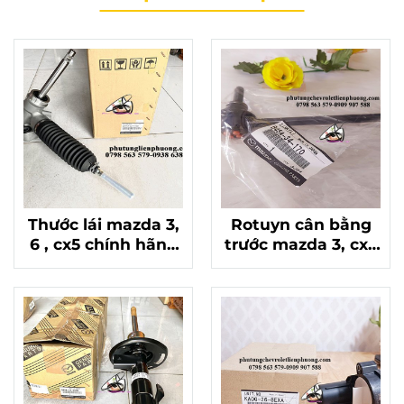
Thước lái mazda 3,
Rotuyn cân bằng
6 , cx5 chính hãng
trước mazda 3, cx5
đời 2013 - 2018 chất
chính hãng B45A-
lượng
34-170