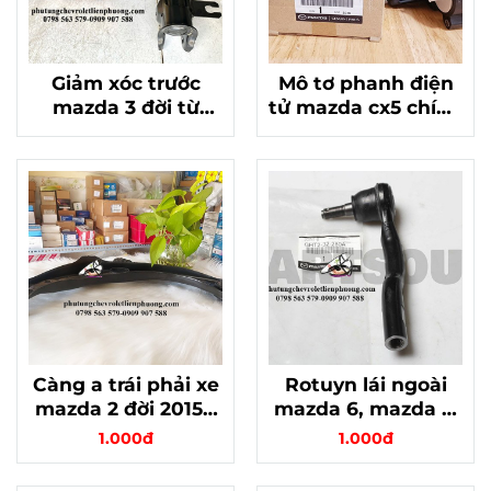
Giảm xóc trước
Mô tơ phanh điện
mazda 3 đời từ
tử mazda cx5 chính
2013 - 2016 chính
hãng chất lượng
hãng chất lượng
KA0G268EXA
B45A-34-900B
Càng a trái phải xe
Rotuyn lái ngoài
mazda 2 đời 2015 -
mazda 6, mazda 3,
2018 chính hãng
mazda cx5, mazda
1.000đ
1.000đ
xịn thái lan
cx8 chính hãng mã
GHT232280A