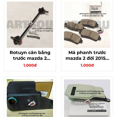
Rotuyn cân bằng
Má phanh trước
trước mazda 2
mazda 2 đời 2015 -
chính hãng mã
2019 chính hãng -
1.000đ
1.000đ
DA6A34170 - Sự ổn
đảm bảo an toàn
định và an toàn
khi vận hành xe
tuyệt đối