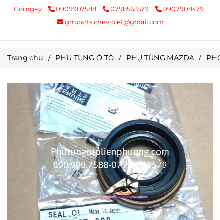
Gọi ngay
0909907588
0798563579
0907908479
gmparts.chevrolet@gmail.com
Trang chủ
/
PHỤ TÙNG Ô TÔ
/
PHỤ TÙNG MAZDA
/
PHỚ