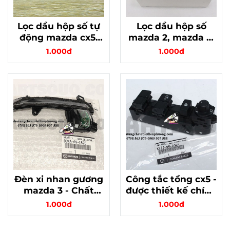
Lọc dầu hộp số tự
Lọc dầu hộp số
động mazda cx5,
mazda 2, mazda 3,
cx9- chất lượng
mazda cx5, mazda
1.000đ
1.000đ
cao chính hãng mã
6 - Sự hoàn hảo
FZ0121500
cho hàng xịn, chất
lượng cao
Đèn xi nhan gương
Công tắc tổng cx5 -
mazda 3 - Chất
được thiết kế chính
Lượng Giá rẻ mã
hãng, chất lượng
1.000đ
1.000đ
BCKA69182B
tiện ích cao