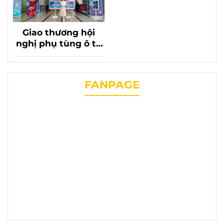
Giao thương hội
nghị phụ tùng ô tô
lần thứ 20 với sự có
mặt của phụ tùng
chevrolet liên
FANPAGE
phương