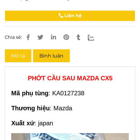
Liên hệ
Chia sẻ:
Mô tả
Bình luận
PHỚT CẦU SAU MAZDA CX5
Mã phụ tùng
: KA0127238
Thương hiệu
: Mazda
Xuất xứ
: japan