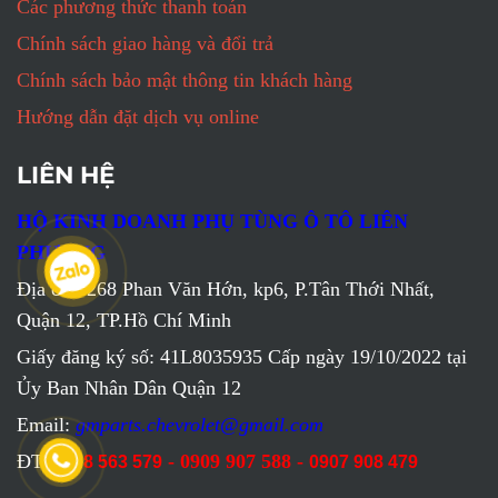
Các phương thức thanh toán
Chính sách giao hàng và đổi trả
Chính sách bảo mật thông tin khách hàng
Hướng dẫn đặt dịch vụ online
LIÊN HỆ
HỘ KINH DOANH PHỤ TÙNG Ô TÔ LIÊN
PHƯƠNG
Địa chỉ: 268 Phan Văn Hớn, kp6, P.Tân Thới Nhất,
Quận 12, TP.Hồ Chí Minh
Giấy đăng ký số: 41L8035935 Cấp ngày 19/10/2022 tại
Ủy Ban Nhân Dân Quận 12
Email:
gmparts.chevrolet@gmail.com
ĐT:
- 0909 907 588 -
0798 563 579
0907 908 479