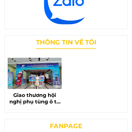
THÔNG TIN VỀ TÔI
Giao thương hội
nghị phụ tùng ô tô
lần thứ 20 với sự có
mặt của phụ tùng
chevrolet liên
FANPAGE
phương