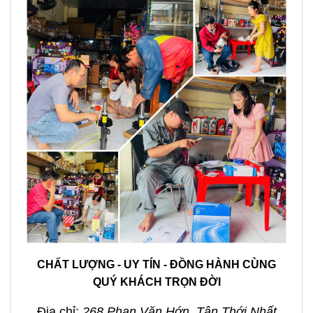
CHẤT LƯỢNG - UY TÍN - ĐỒNG HÀNH CÙNG
QUÝ KHÁCH TRỌN ĐỜI
Địa chỉ:
268 Phan Văn Hớn, Tân Thới Nhất