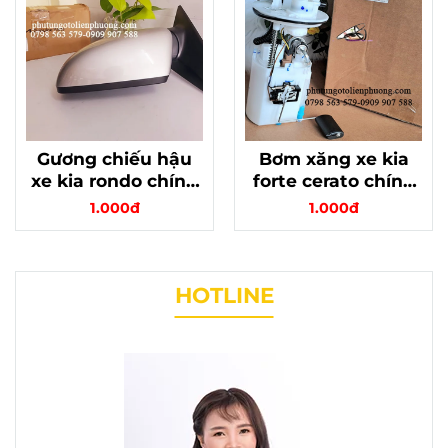
Gương chiếu hậu
Bơm xăng xe kia
xe kia rondo chính
forte cerato chính
hãng mã
hãng có cảm biến
1.000đ
1.000đ
87610A40103D
HOTLINE