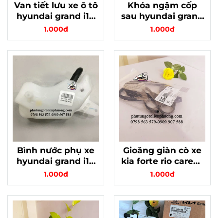
Van tiết lưu xe ô tô
Khóa ngậm cốp
hyundai grand i10
sau hyundai grand
chính hãng
i10 chính hãng
1.000đ
1.000đ
Bình nước phụ xe
Gioăng giàn cò xe
hyundai grand i10
kia forte rio carens
xịn, mã 25430-
hyundai elantra
1.000đ
1.000đ
B4000 ,
chính hãng mã
25430b4000
224412b002