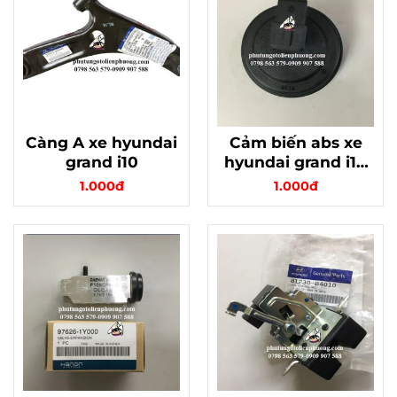
Càng A xe hyundai
Cảm biến abs xe
grand i10
hyundai grand i10
hàng xịn
1.000đ
1.000đ