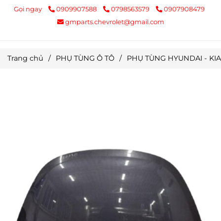
Gọi ngay
0909907588
0798563579
0907908479
gmparts.chevrolet@gmail.com
Trang chủ
/
PHỤ TÙNG Ô TÔ
/
PHỤ TÙNG HYUNDAI - KIA