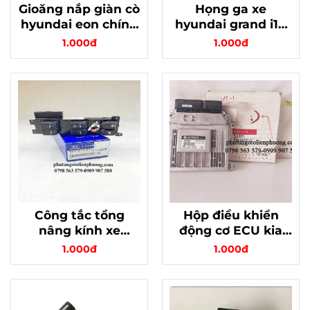
Gioăng nắp giàn cò
Họng ga xe
hyundai eon chính
hyundai grand i10
hãng mã
hàng chính hãng
1.000đ
1.000đ
2244105000
Công tắc tổng
Hộp điều khiển
nâng kính xe
động cơ ECU kia
hyundai grand i30
morning chính
1.000đ
1.000đ
hàng chuẩn xuất
hãng
xứ