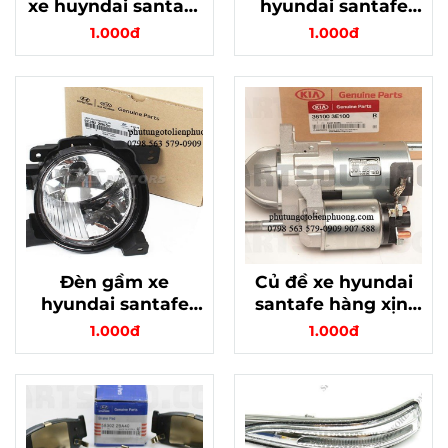
xe huyndai santafe
hyundai santafe
chính hãng, chất
chính hãng
1.000đ
1.000đ
lượng
Đèn gầm xe
Củ đề xe hyundai
hyundai santafe
santafe hàng xịn,
chất lượng
chính hãng
1.000đ
1.000đ