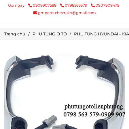
Gọi ngay
0909907588
0798563579
0907908479
gmparts.chevrolet@gmail.com
Trang chủ
/
PHỤ TÙNG Ô TÔ
/
PHỤ TÙNG HYUNDAI - KIA