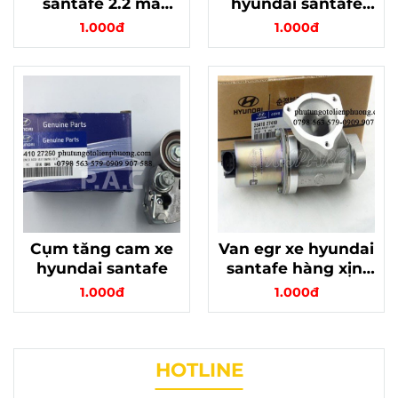
santafe 2.2 mã
hyundai santafe
234102F910
chính hãng
1.000đ
1.000đ
Cụm tăng cam xe
Van egr xe hyundai
hyundai santafe
santafe hàng xịn,
mã 2841027410
1.000đ
1.000đ
HOTLINE