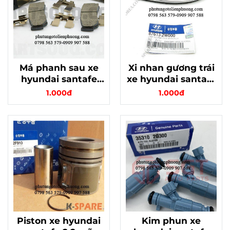
Má phanh sau xe
Xi nhan gương trái
hyundai santafe
xe hyundai santafe
chính hãng
xịn, mã
1.000đ
1.000đ
876132W000
Piston xe hyundai
Kim phun xe