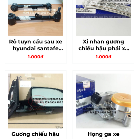
Rô tuyn cầu sau xe
Xi nhan gương
hyundai santafe
chiếu hậu phải xe
xịn
huyndai santafe,
1.000đ
1.000đ
mã 876233J000
Gương chiếu hậu
Họng ga xe