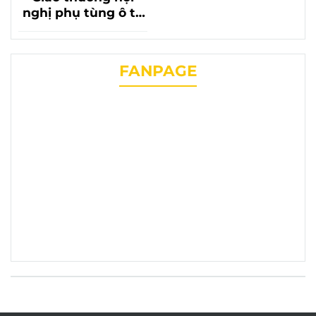
nghị phụ tùng ô tô
lần thứ 20 với sự có
mặt của phụ tùng
chevrolet liên
FANPAGE
phương