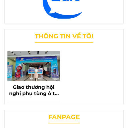
THÔNG TIN VỀ TÔI
Giao thương hội
nghị phụ tùng ô tô
lần thứ 20 với sự có
mặt của phụ tùng
chevrolet liên
FANPAGE
phương