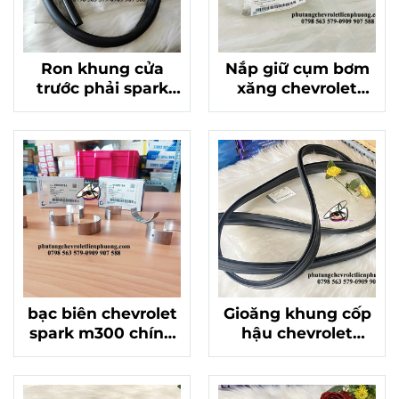
Ron khung cửa
Nắp giữ cụm bơm
trước phải spark
xăng chevrolet
m300, matiz 4
spark m300 matiz
chính hãng
4 chính hãng
95987987 Phụ
96892242
Tùng Chất Lượng
Cao
bạc biên chevrolet
Gioăng khung cốp
spark m300 chính
hậu chevrolet
hãng mã 96659184
spark m300 matiz
groove chính hãng
gm 95087790