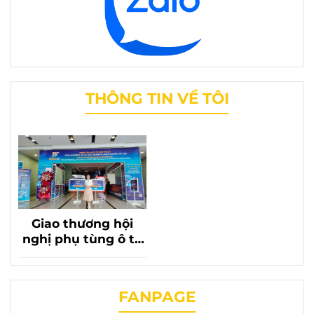
THÔNG TIN VỀ TÔI
Giao thương hội
nghị phụ tùng ô tô
lần thứ 20 với sự có
mặt của phụ tùng
chevrolet liên
FANPAGE
phương