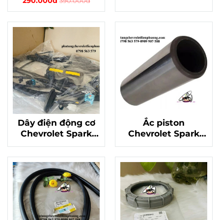
290.000đ
390.000đ
hãng chất lượng
M300 Matiz 4
không lock chính
hãng 96942497
Dây điện động cơ
Ắc piston
Chevrolet Spark
Chevrolet Spark
M300 chính hãng
m300, matiz 4
mã 94506628: Tầm
chính hãng Mã
Quan Trọng Và Lý
96830685
Do Cần Thay Thế
Ngay Khi Cần