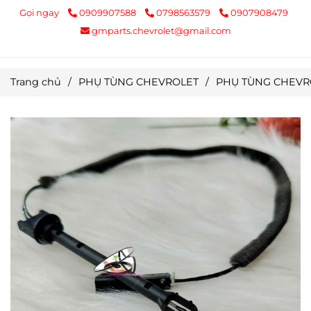
Gọi ngay
0909907588
0798563579
0907908479
gmparts.chevrolet@gmail.com
Trang chủ
/
PHỤ TÙNG CHEVROLET
/
PHỤ TÙNG CHEVR