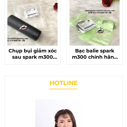
Chụp bụi giảm xóc
Bạc balie spark
sau spark m300
m300 chính hãng
chính hãng gm mã
gm mã 96415822
96682602
HOTLINE