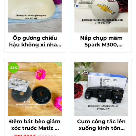
Ốp gương chiếu
Nắp chụp mâm
hậu không xi nhan
Spark M300,
trái , phải Spark
Captiva c140 chính
M300 chính hãng
hãng màu bạc
96682160
-25%
Đệm bát bèo giảm
Cụm công tắc lên
xóc trước Matiz 4
xuống kính tổng
Spark M300 chính
Chevrolet Spark