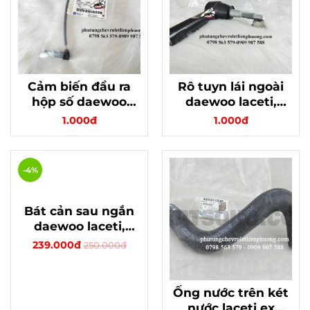
Cảm biến đầu ra
Rô tuyn lái ngoài
hộp số daewoo
daewoo laceti,
laceti, cruze - hàng
cruze - chính hãng,
1.000đ
1.000đ
xịn chính hãng mã
ổn định cho xe
24253027
-4%
Bát cản sau ngắn
daewoo laceti,
cruze bên trái mã
239.000đ
250.000đ
96962847 - Tăng
tính thẩm mỹ cho
xe
Ống nước trên két
nước laceti ex