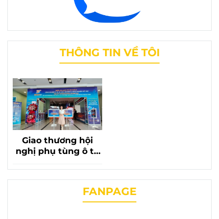
THÔNG TIN VỀ TÔI
Giao thương hội
nghị phụ tùng ô tô
lần thứ 20 với sự có
mặt của phụ tùng
chevrolet liên
FANPAGE
phương