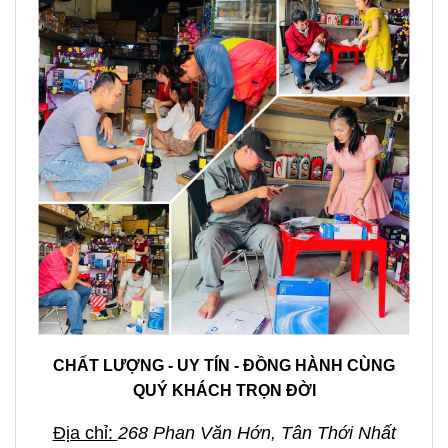
CHẤT LƯỢNG - UY TÍN - ĐỒNG HÀNH CÙNG
QUÝ KHÁCH TRỌN ĐỜI
Địa chỉ:
268 Phan Văn Hớn, Tân Thới Nhất