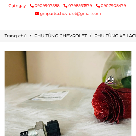
Gọi ngay
0909907588
0798563579
0907908479
gmparts.chevrolet@gmail.com
Trang chủ
/
PHỤ TÙNG CHEVROLET
/
PHỤ TÙNG XE LACE