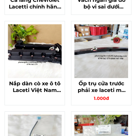
Lacetti chính hãng
bộ vi sai dưới
GM mã 96413046
Laceti, Cruze,
Captiva C140 chính
hãng 24246165
Nắp dàn cò xe ô tô
Ốp trụ cửa trước
Laceti Việt Nam
phải xe laceti mã
96473698
96548099 chính
1.000đ
hãng gm