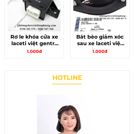
Rơ le khóa cửa xe
Bát bèo giảm xóc
laceti việt gentra
sau xe laceti việt
aveo vivant hàng
hãng xịn, mã
1.000đ
1.000đ
chính hãng
96457360
HOTLINE