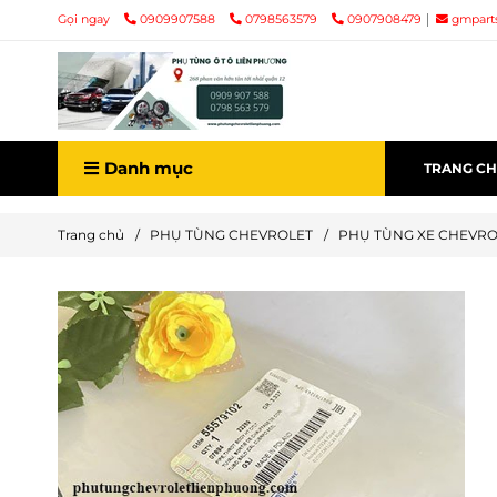
Gọi ngay
0909907588
0798563579
0907908479
gmpart
Danh mục
TRANG C
Trang chủ
/
PHỤ TÙNG CHEVROLET
/
PHỤ TÙNG XE CHEVR