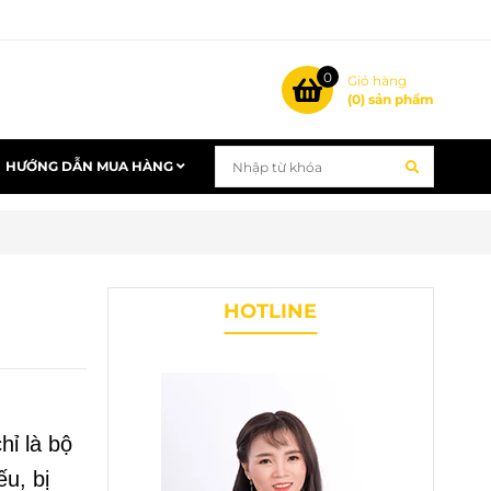
0
Giỏ hàng
(
0
) sản phẩm
HƯỚNG DẪN MUA HÀNG
HOTLINE
ỉ là bộ
u, bị