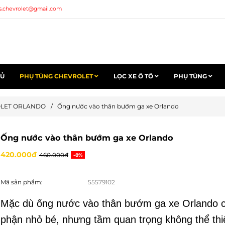
s.chevrolet@gmail.com
HỦ
PHỤ TÙNG CHEVROLET
LỌC XE Ô TÔ
PHỤ TÙNG
OLET ORLANDO
/
Ống nước vào thân bướm ga xe Orlando
Ống nước vào thân bướm ga xe Orlando
420.000đ
460.000đ
-8%
Mã sản phẩm:
55579102
Mặc dù ống nước vào thân bướm ga xe Orlando ch
phận nhỏ bé, nhưng tầm quan trọng không thể thiế