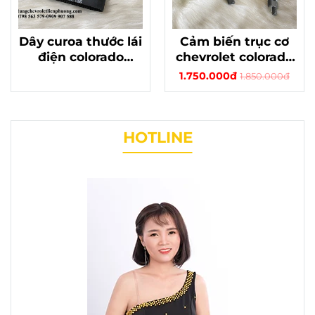
Dây curoa thước lái
Cảm biến trục cơ
điện colorado
chevrolet colorado
traiblazer chính
chính hãng
1.750.000đ
1.850.000đ
hãng chất lượng
55593759 đời 2013 -
mã 23453716
2018
HOTLINE