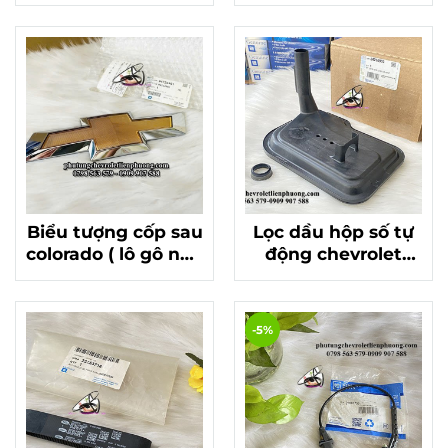
hàng chuẩn xịn Mã
GM 84652020
12625222
Biểu tượng cốp sau
Lọc dầu hộp số tự
colorado ( lô gô nắp
động chevrolet
thùng sau) chính
colorado, traiblazer
hãng gm mã
chính hãng gm
94724961
thái
-5%