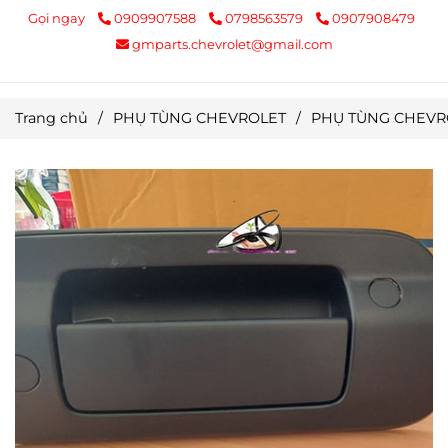
Gọi ngay
0909907588
0798563579
0907908479
gmparts.chevrolet@gmail.com
Trang chủ
/
PHỤ TÙNG CHEVROLET
/
PHỤ TÙNG CHEVR