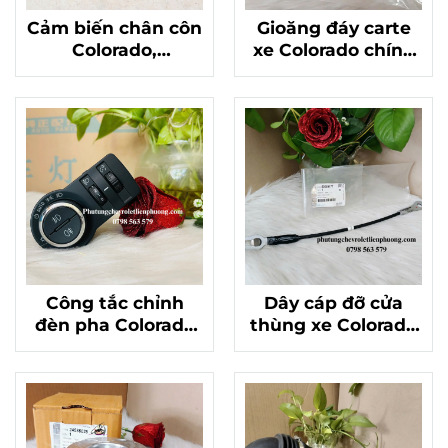
Cảm biến chân côn
Gioăng đáy carte
Colorado,
xe Colorado chính
Traiblazer chính
hãng mã 12629737
hãng 24583481
Công tắc chỉnh
Dây cáp đỡ cửa
đèn pha Colorado
thùng xe Colorado
Traiblazer chính
chính hãng GM
hãng Mã 52123937
52089177