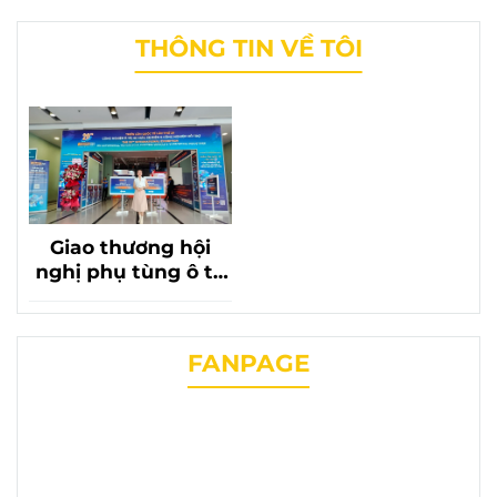
THÔNG TIN VỀ TÔI
Giao thương hội
nghị phụ tùng ô tô
lần thứ 20 với sự có
mặt của phụ tùng
chevrolet liên
FANPAGE
phương