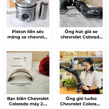
Piston liền séc
Ống hút gió xe
măng xe chevrolet
chevrolet Colorado
colorado máy 2.8
hàng chuẩn xịn Mã
chính hãng mã
52086620
24585028
Bạc biên Chevrolet
Ống gió turbo
Colorado máy 2.8
Chevrolet Colorado