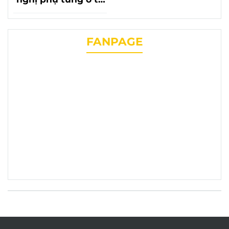
lần thứ 20 với sự có
mặt của phụ tùng
chevrolet liên
FANPAGE
phương