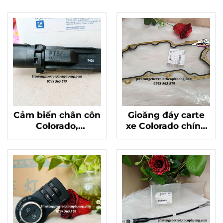
Cảm biến chân côn
Gioăng đáy carte
Colorado,
xe Colorado chính
Traiblazer chính
hãng mã 12629737
hãng 24583481