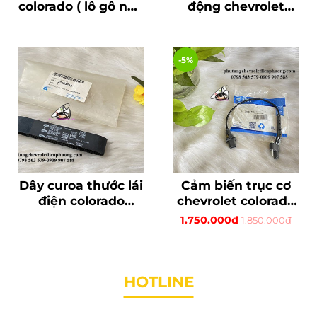
colorado ( lô gô nắp
động chevrolet
thùng sau) chính
colorado, traiblazer
hãng gm mã
chính hãng gm
94724961
thái
-5%
Dây curoa thước lái
Cảm biến trục cơ
điện colorado
chevrolet colorado
traiblazer chính
chính hãng
1.750.000đ
1.850.000đ
hãng chất lượng
55593759 đời 2013 -
mã 23453716
2018
HOTLINE