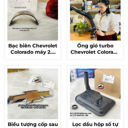
Bạc biên Chevrolet
Ống gió turbo
Colorado máy 2.8
Chevrolet Colorado
hàng chuẩn xịn Mã
GM 84652020
12625222
Biểu tượng cốp sau
Lọc dầu hộp số tự