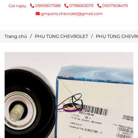
Gọi ngay
0909907588
0798563579
0907908479
gmparts.chevrolet@gmail.com
Trang chủ
/
PHỤ TÙNG CHEVROLET
/
PHỤ TÙNG CHEVR