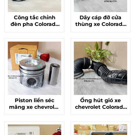
Công tắc chỉnh
Dây cáp đỡ cửa
đèn pha Colorado
thùng xe Colorado
Traiblazer chính
chính hãng GM
hãng Mã 52123937
52089177
Piston liền séc
Ống hút gió xe
măng xe chevrolet
chevrolet Colorado
colorado máy 2.8
hàng chuẩn xịn Mã
chính hãng mã
52086620
24585028