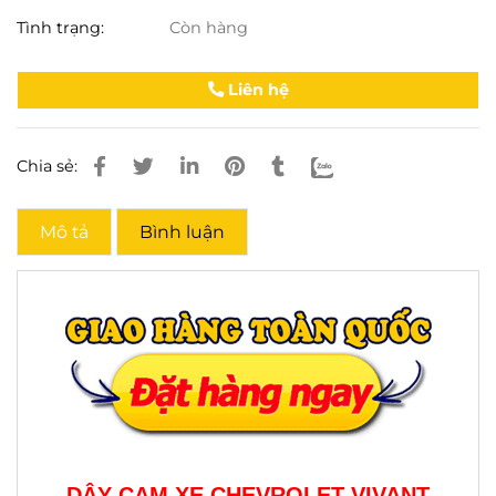
Tình trạng:
Còn hàng
Liên hệ
Chia sẻ:
Mô tả
Bình luận
DÂY CAM XE CHEVROLET VIVANT