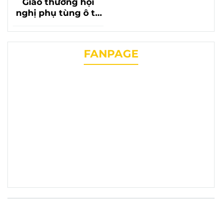
Giao thương hội
nghị phụ tùng ô tô
lần thứ 20 với sự có
mặt của phụ tùng
chevrolet liên
FANPAGE
phương