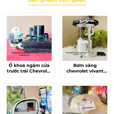
Ổ khoá ngậm cửa
Bơm xăng
trước trái Chevrolet
chevrolet vivant
Vivant chính hãng
chính hãng chất
mã 96292105
lượng mã 42352918