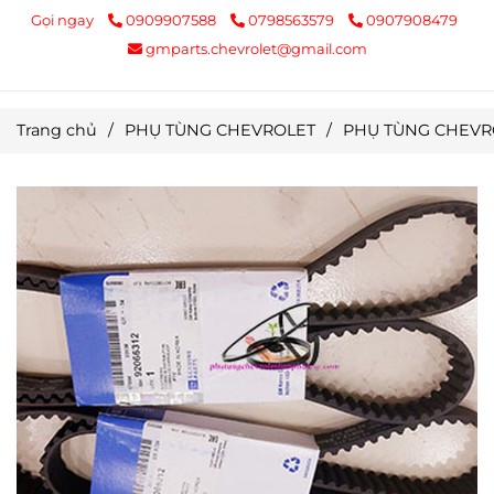
Gọi ngay
0909907588
0798563579
0907908479
gmparts.chevrolet@gmail.com
Trang chủ
/
PHỤ TÙNG CHEVROLET
/
PHỤ TÙNG CHEVRO