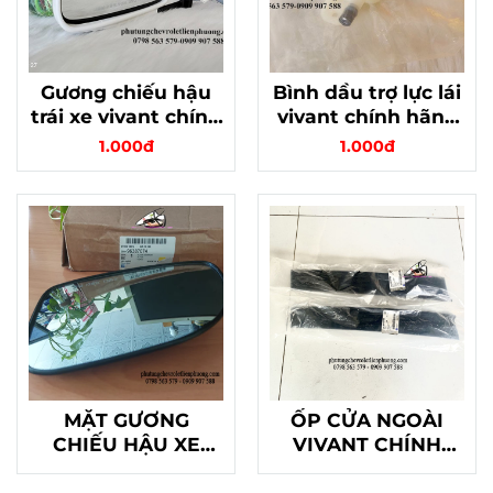
Gương chiếu hậu
Bình dầu trợ lực lái
trái xe vivant chính
vivant chính hãng
hãng gm mã
mã 96407180 - Sản
1.000đ
1.000đ
96262602 chất
phẩm chất lượng
lượng
cao, an tâm khi di
chuyển
MẶT GƯƠNG
ỐP CỬA NGOÀI
CHIẾU HẬU XE
VIVANT CHÍNH
VIVANT HÀNG
HÃNG
CHÍNH HÃNG GM