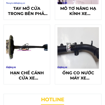
TAY MỞ CỬA
MÔ TƠ NÂNG HẠ
TRONG BÊN PHẢI
KÍNH XE
XE CHEVROLET
CHEVROLET
VIVANT
VIVANT, MATIZ
HẠN CHẾ CÁNH
ỐNG CO NƯỚC
CỬA XE
MÁY XE
CHEVROLET
CHEVROLET
VIVANT
VIVANT
HOTLINE