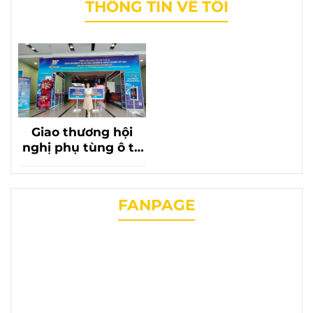
THÔNG TIN VỀ TÔI
Giao thương hội
nghị phụ tùng ô tô
lần thứ 20 với sự có
mặt của phụ tùng
chevrolet liên
FANPAGE
phương