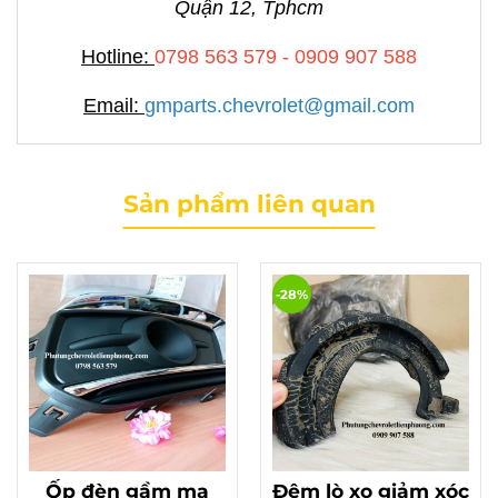
Quận 12, Tphcm
Hotline:
0798 563 579 - 0909 907 588
Email:
gmparts.chevrolet@gmail.com
Sản phẩm liên quan
-28%
Ốp đèn gầm mạ
Đệm lò xo giảm xóc