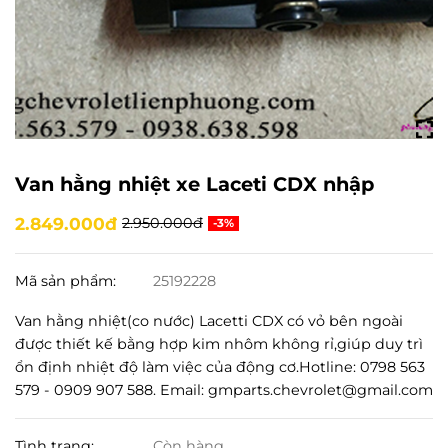
Van hằng nhiệt xe Laceti CDX nhập
2.849.000đ
2.950.000đ
-3%
Mã sản phẩm:
25192228
Van hằng nhiệt(co nước) Lacetti CDX có vỏ bên ngoài
được thiết kế bằng hợp kim nhôm không rỉ,giúp duy trì
ổn định nhiệt độ làm việc của động cơ.Hotline: 0798 563
579 - 0909 907 588. Email: gmparts.chevrolet@gmail.com
Tình trạng:
Còn hàng