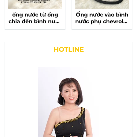
ống nước từ ống
Ống nước vào bình
chia đến bình nước
nước phụ chevrolet
phụ chevrolet
cruze chính hãng
cruze chính hãng
95390849
máy 1.6 mã
95390876
HOTLINE