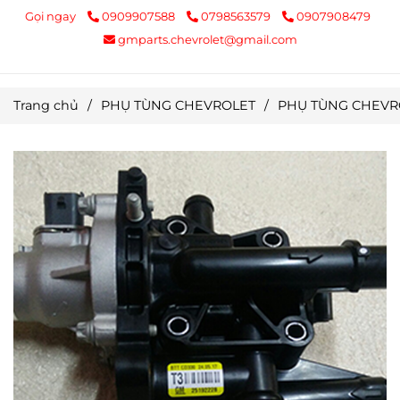
Gọi ngay
0909907588
0798563579
0907908479
gmparts.chevrolet@gmail.com
Trang chủ
/
PHỤ TÙNG CHEVROLET
/
PHỤ TÙNG CHEVR