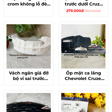
crom không lỗ đèn
trước dưới Cruze
Chevrolet Cruze
chính hãng mã
279.000đ
390.000đ
2015- 2016 chính
13219067
hãng mã 42359638
Vách ngăn giá đỡ
Ốp mặt ca lăng
bộ vi sai trước
Chevrolet Cruze,
Chevrolet Cruze
Daewoo Lacetti
chính hãng mã
hàng chuẩn GM
24247894
chất lượng mã
95925418