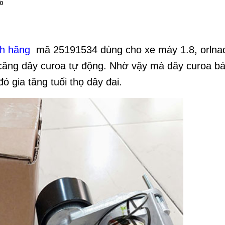
%
nh hãng
mã 25191534 dùng cho xe máy 1.8, orlna
p căng dây curoa tự động. Nhờ vậy mà dây curoa b
ó gia tăng tuổi thọ dây đai.