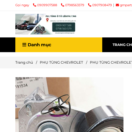
Gọi ngay
0909907588
0798563579
0907908479
gmpart
Danh mục
TRANG C
Trang chủ
/
PHỤ TÙNG CHEVROLET
/
PHỤ TÙNG CHEVROLE