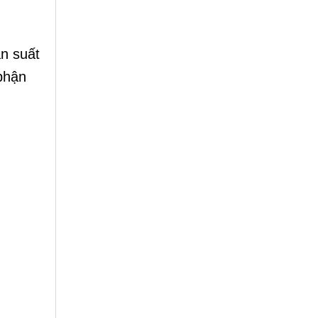
ần suất
 phận