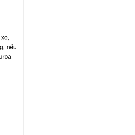
 xo,
g, nếu
uroa