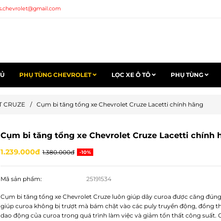
s.chevrolet@gmail.com
HỦ
PHỤ TÙNG CHEVROLET
LỌC XE Ô TÔ
PHỤ TÙNG
T CRUZE
/
Cụm bi tăng tổng xe Chevrolet Cruze Lacetti chính hãng
Cụm bi tăng tổng xe Chevrolet Cruze Lacetti chính 
1.239.000đ
1.380.000đ
-10%
Mã sản phẩm:
25191534
Cụm bi tăng tổng xe Chevrolet Cruze luôn giúp dây curoa được căng đúng
giúp curoa không bị trượt mà bám chặt vào các puly truyền động, đồng th
dao động của curoa trong quá trình làm việc và giảm tổn thất công suất.