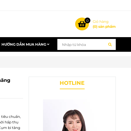
0
Giỏ hàng
(
0
) sản phẩm
HƯỚNG DẪN MUA HÀNG
hãng
HOTLINE
 tiêu chuẩn,
ời hấp thụ
 Cụm bi tăng