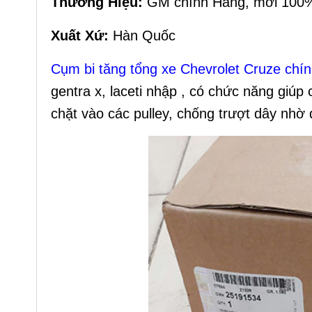
Thương Hiệu:
GM chính Hãng, mới 100
Xuất Xứ:
Hàn Quốc
Cụm bi tăng tổng xe Chevrolet Cruze chí
gentra x, laceti nhập , có chức năng giú
chặt vào các pulley, chống trượt dây nhờ đ