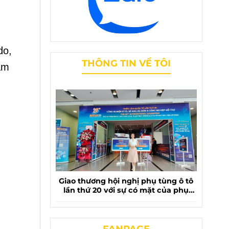
do,
THÔNG TIN VỀ TÔI
ám
Giao thương hội nghị phụ tùng ô tô
lần thứ 20 với sự có mặt của phụ
tùng chevrolet liên phương
FANPAGE