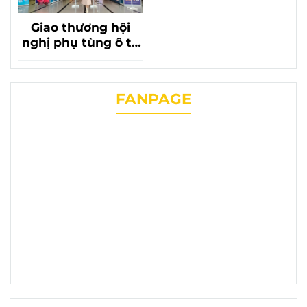
Giao thương hội
nghị phụ tùng ô tô
lần thứ 20 với sự có
mặt của phụ tùng
chevrolet liên
FANPAGE
phương