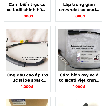
Cảm biến trục cơ
Láp trung gian
xe fadil chính hãng
chevrolet colorado
GM mã 12662533 -
chính hãng gm mã
1.000đ
1.000đ
Sự ổn định và tin
94767731
cậy
Ống dầu cao áp trợ
Cảm biến oxy xe ô
lực lái xe spark
tô laceti việt chính
m300 chính hãng
hãng
1.000đ
1.000đ