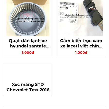
Quạt dàn lạnh xe
Cảm biến trục cam
hyundai santafe
xe laceti việt chính
gold hàng xịn
hãng mã 96253544
1.000đ
1.000đ
Xéc măng STD
Chevrolet Trax 2016