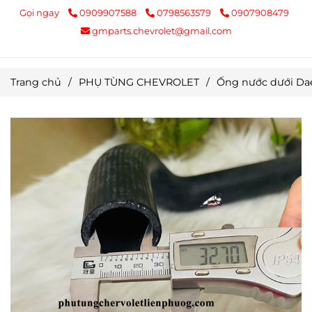
Gọi ngay
0909907588
0798563579
0907908479
gmparts.chevrolet@gmail.com
Trang chủ
/
PHỤ TÙNG CHEVROLET
/
Ống nước dưới Da