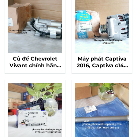
Củ đề Chevrolet
Máy phát Captiva
Vivant chính hãng
2016, Captiva c140
chất lượng GM mã
máy xăng chính
96952007
hãng chất lượng
mã 13588329