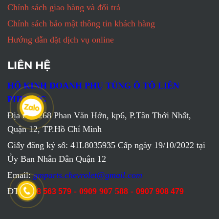
Chính sách giao hàng và đổi trả
Chính sách bảo mật thông tin khách hàng
Hướng dẫn đặt dịch vụ online
LIÊN HỆ
HỘ KINH DOANH PHỤ TÙNG Ô TÔ LIÊN
PHƯƠNG
Địa chỉ: 268 Phan Văn Hớn, kp6, P.Tân Thới Nhất,
Quận 12, TP.Hồ Chí Minh
Giấy đăng ký số: 41L8035935 Cấp ngày 19/10/2022 tại
Ủy Ban Nhân Dân Quận 12
Email:
gmparts.chevrolet@gmail.com
ĐT:
- 0909 907 588 -
0798 563 579
0907 908 479