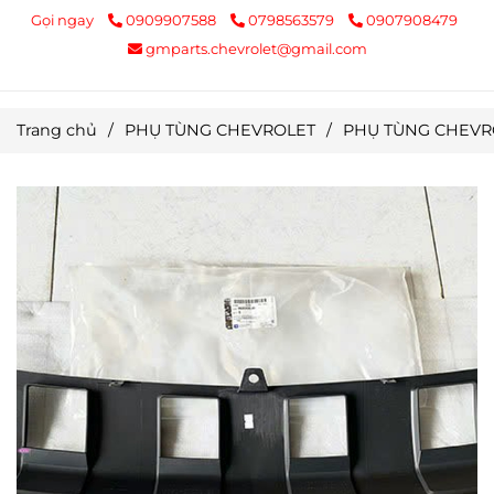
Gọi ngay
0909907588
0798563579
0907908479
gmparts.chevrolet@gmail.com
Trang chủ
/
PHỤ TÙNG CHEVROLET
/
PHỤ TÙNG CHEVR