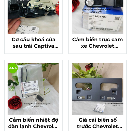
Cơ cấu khoá cửa
Cảm biến trục cam
sau trái Captiva
xe Chevrolet
C100 , C140 chính
Captiva C140 đời
hãng 94551340
trên 2012 chính
hãng
-14%
Cảm biến nhiệt độ
Giá cài biển số
dàn lạnh Chevrolet
trước Chevrolet