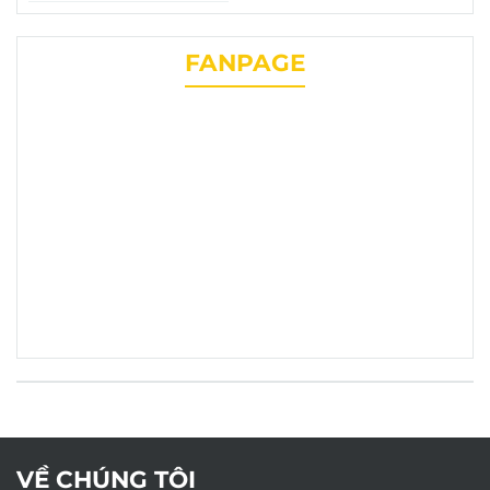
mặt của phụ tùng
chevrolet liên
FANPAGE
phương
VỀ CHÚNG TÔI