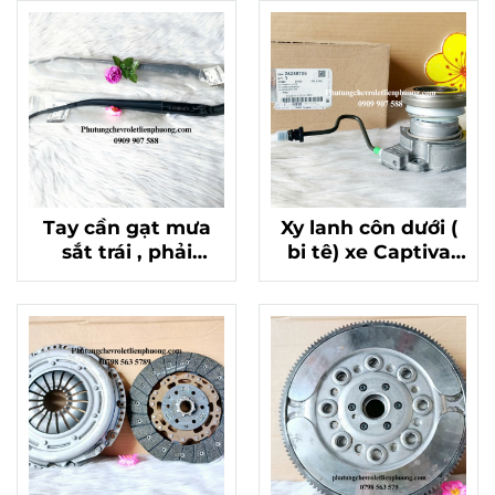
Tay cần gạt mưa
Xy lanh côn dưới (
sắt trái , phải
bi tê) xe Captiva
Chevrolet Captiva
C140 chính hãng
25911767, 25911765
mã 24248706