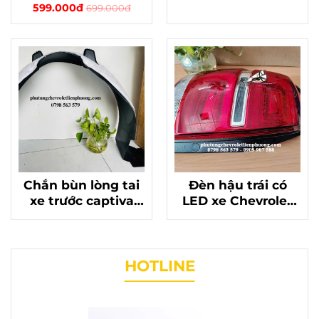
Captiva chính
Captiva C140 chính
599.000đ
699.000đ
hãng chất lượng
hãng chất lượng
Mã 96629613
Chắn bùn lòng tai
Đèn hậu trái có
xe trước captiva
LED xe Chevrolet
c140 chính hãng
Captiva C140 chính
mã 95062930 - bảo
hãng Mã 42506233
vệ gầm xe
HOTLINE