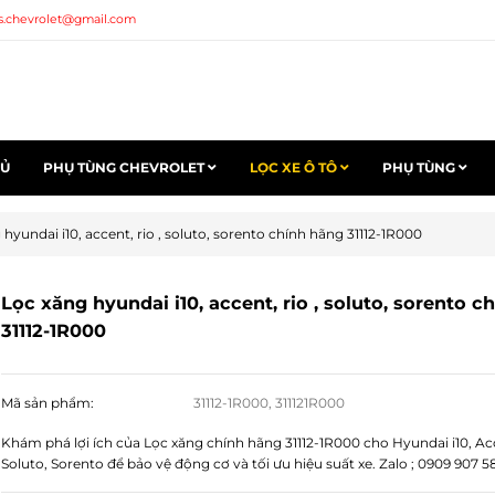
s.chevrolet@gmail.com
HỦ
PHỤ TÙNG CHEVROLET
LỌC XE Ô TÔ
PHỤ TÙNG
hyundai i10, accent, rio , soluto, sorento chính hãng 31112-1R000
Lọc xăng hyundai i10, accent, rio , soluto, sorento c
31112-1R000
Mã sản phẩm:
31112-1R000, 311121R000
Khám phá lợi ích của Lọc xăng chính hãng 31112-1R000 cho Hyundai i10, Acc
Soluto, Sorento để bảo vệ động cơ và tối ưu hiệu suất xe. Zalo ; 0909 907 5