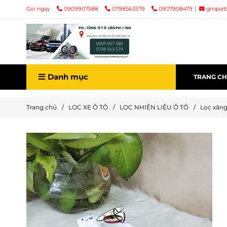
Gọi ngay
0909907588
0798563579
0907908479
gmpart
Danh mục
TRANG C
Trang chủ
/
LỌC XE Ô TÔ
/
LỌC NHIÊN LIỆU Ô TÔ
/
Lọc xăng 