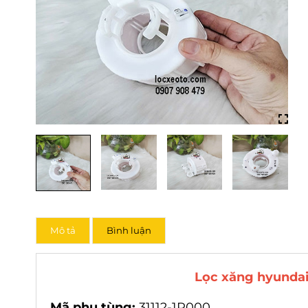
Mô tả
Bình luận
Lọc xăng hyundai i
Mã phụ tùng:
31112-1R000