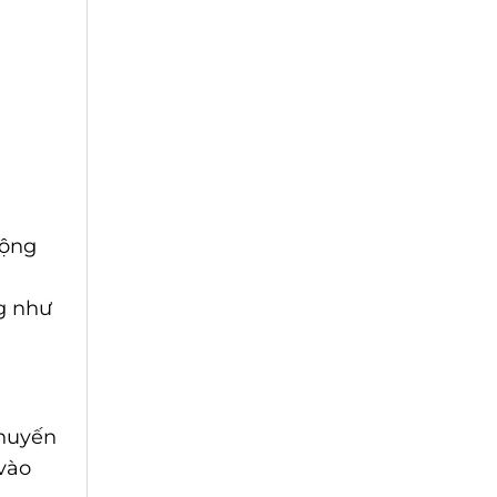
động
g như
khuyến
vào