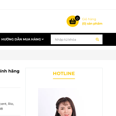
0
Giỏ hàng
(
0
) sản phẩm
HƯỚNG DẪN MUA HÀNG
hính hãng
HOTLINE
ent, Rio,
88