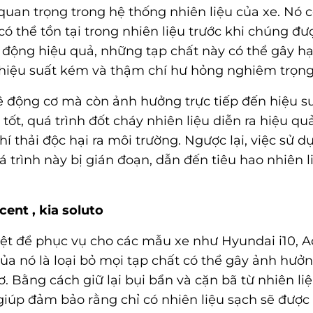
quan trọng trong hệ thống nhiên liệu của xe. Nó 
có thể tồn tại trong nhiên liệu trước khi chúng đ
 động hiệu quả, những tạp chất này có thể gây hạ
 hiệu suất kém và thậm chí hư hỏng nghiêm trọng
vệ động cơ mà còn ảnh hưởng trực tiếp đến hiệu s
tốt, quá trình đốt cháy nhiên liệu diễn ra hiệu qu
hí thải độc hại ra môi trường. Ngược lại, việc sử d
 trình này bị gián đoạn, dẫn đến tiêu hao nhiên l
ent , kia soluto
iệt để phục vụ cho các mẫu xe như Hyundai i10, A
của nó là loại bỏ mọi tạp chất có thể gây ảnh hưở
. Bằng cách giữ lại bụi bẩn và cặn bã từ nhiên li
giúp đảm bảo rằng chỉ có nhiên liệu sạch sẽ được