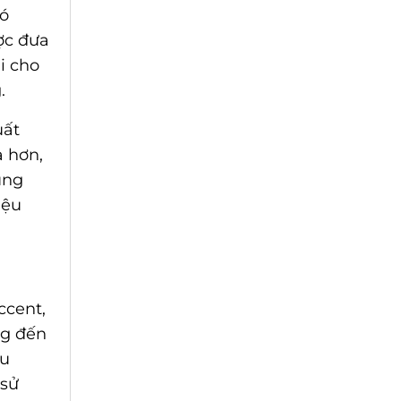
có
ược đưa
i cho
.
uất
ả hơn,
ụng
iệu
ccent,
ng đến
ệu
 sử