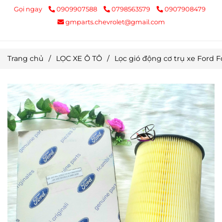
Gọi ngay
0909907588
0798563579
0907908479
gmparts.chevrolet@gmail.com
Trang chủ
/
LỌC XE Ô TÔ
/
Lọc gió động cơ trụ xe Ford 