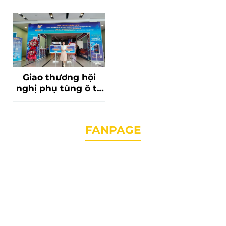
Giao thương hội
nghị phụ tùng ô tô
lần thứ 20 với sự có
mặt của phụ tùng
chevrolet liên
FANPAGE
phương