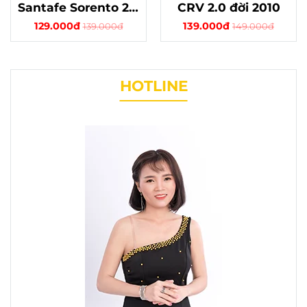
Santafe Sorento 2.2
CRV 2.0 đời 2010
động cơ xăng 1.6
129.000đ
139.000đ
139.000đ
149.000đ
HOTLINE