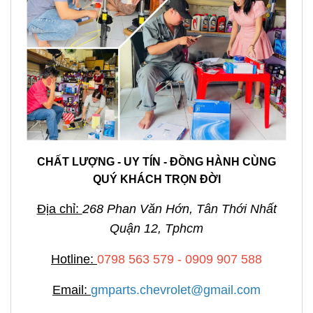
CHẤT LƯỢNG - UY TÍN - ĐỒNG HÀNH CÙNG
QUÝ KHÁCH TRỌN ĐỜI
Địa chỉ:
268 Phan Văn Hớn, Tân Thới Nhất
Quận 12, Tphcm
Hotline:
0798 563 579 - 0909 907 588
Email:
gmparts.chevrolet@gmail.com