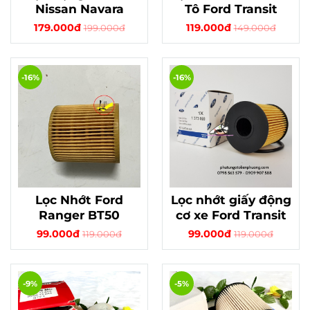
Nissan Navara
Tô Ford Transit
179.000đ
119.000đ
199.000đ
149.000đ
-16%
-16%
Lọc Nhớt Ford
Lọc nhớt giấy động
Ranger BT50
cơ xe Ford Transit
99.000đ
99.000đ
119.000đ
119.000đ
-9%
-5%