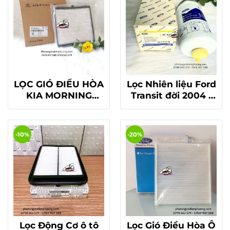
LỌC GIÓ ĐIỀU HÒA
Lọc Nhiên liệu Ford
KIA MORNING
Transit đời 2004 -
2016, HYUNDAI I10
2015
CHÍNH HÃNG
-10%
-20%
Lọc Động Cơ ô tô
Lọc Gió Điều Hòa Ô