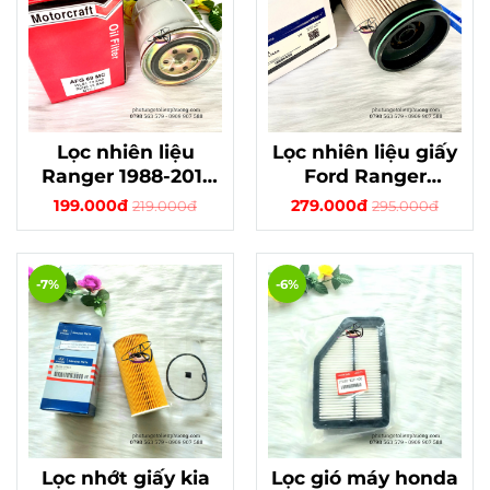
Lọc nhiên liệu
Lọc nhiên liệu giấy
Ranger 1988-2011
Ford Ranger
Everest 2005-2015
Everest 2.0
199.000đ
279.000đ
219.000đ
295.000đ
-7%
-6%
Lọc nhớt giấy kia
Lọc gió máy honda