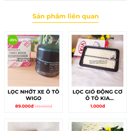
Sản phẩm liên quan
-35%
LỌC NHỚT XE Ô TÔ
LỌC GIÓ ĐỘNG CƠ
WIGO
Ô TÔ KIA
MORNING 2016
89.000đ
1.000đ
139.000đ
CHÍNH HÃNG