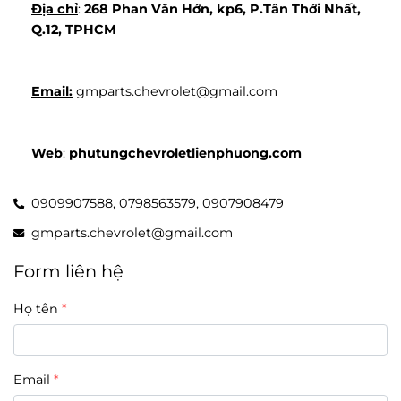
Địa chỉ
: 
268 Phan Văn Hớn, kp6, P.Tân Thới Nhất, 
Q.12, TPHCM
Email:
 gmparts.chevrolet@gmail.com
Web
: 
phutungchevroletlienphuong.com
0909907588,
0798563579,
0907908479
gmparts.chevrolet@gmail.com
Form liên hệ
Họ tên
Email