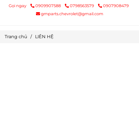
Gọi ngay
0909907588
0798563579
0907908479
gmparts.chevrolet@gmail.com
Trang chủ
/
LIÊN HỆ