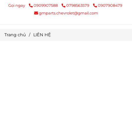
Gọi ngay
0909907588
0798563579
0907908479
gmparts.chevrolet@gmail.com
Trang chủ
/
LIÊN HỆ