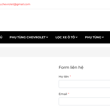
s.chevrolet@gmail.com
HỦ
PHỤ TÙNG CHEVROLET
LỌC XE Ô TÔ
PHỤ TÙNG
Form liên hệ
Họ tên
Email