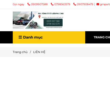
Gọi ngay
0909907588
0798563579
0907908479
gmpart
Danh mục
TRANG C
Trang chủ
/
LIÊN HỆ