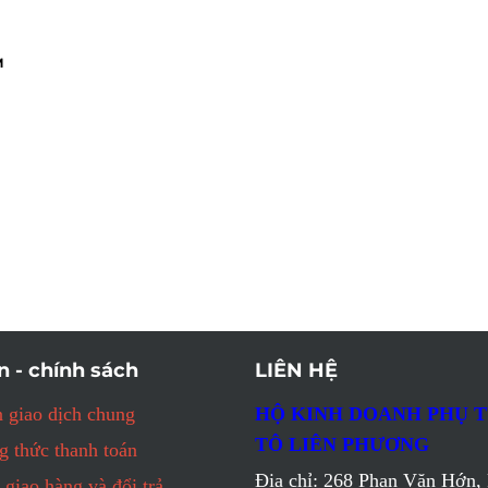
M
n - chính sách
LIÊN HỆ
 giao dịch chung
HỘ KINH DOANH PHỤ 
TÔ LIÊN PHƯƠNG
 thức thanh toán
Địa chỉ: 268 Phan Văn Hớn, 
 giao hàng và đổi trả