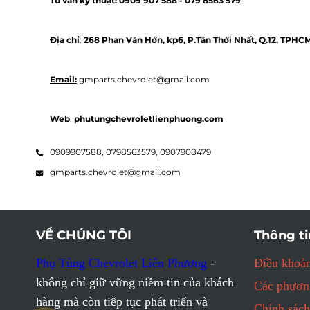
Tư vấn kỹ thuật: 
0909 907 588 - 
079 8563 579 
Địa chỉ
: 
268 Phan Văn Hớn, kp6, P.Tân Thới Nhất, Q.12, TPHC
Email:
 gmparts.chevrolet@gmail.com
Web
: 
phutungchevroletlienphuong.com
0909907588,
0798563579,
0907908479
gmparts.chevrolet@gmail.com
VỀ CHÚNG TÔI
Thông ti
Phụ Tùng Chevrolet Liên Phương
-
Điều khoản
không chỉ giữ vững niềm tin của khách
Các phương
hàng mà còn tiếp tục phát triển và
Chính sách