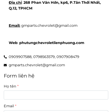
Địa chỉ
: 
268 Phan Văn Hớn, kp6, P.Tân Thới Nhất, 
Q.12, TPHCM
Email:
 gmparts.chevrolet@gmail.com
Web
: 
phutungchevroletlienphuong.com
0909907588,
0798563579,
0907908479
gmparts.chevrolet@gmail.com
Form liên hệ
Họ tên
Email