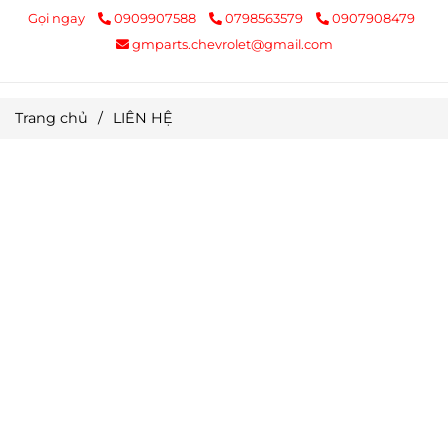
Gọi ngay
0909907588
0798563579
0907908479
gmparts.chevrolet@gmail.com
Trang chủ
/
LIÊN HỆ