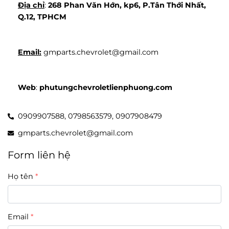
Địa chỉ
: 
268 Phan Văn Hớn, kp6, P.Tân Thới Nhất, 
Q.12, TPHCM
Email:
 gmparts.chevrolet@gmail.com
Web
: 
phutungchevroletlienphuong.com
0909907588,
0798563579,
0907908479
gmparts.chevrolet@gmail.com
Form liên hệ
Họ tên
Email