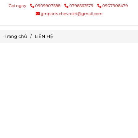
Gọi ngay
0909907588
0798563579
0907908479
gmparts.chevrolet@gmail.com
Trang chủ
/
LIÊN HỆ