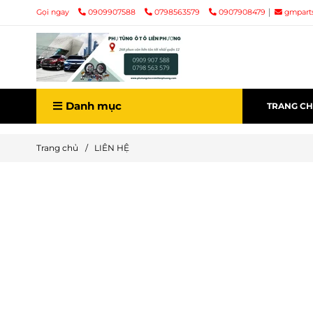
Gọi ngay
0909907588
0798563579
0907908479
gmpart
Danh mục
TRANG C
Trang chủ
/
LIÊN HỆ