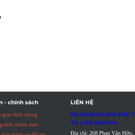
M
n - chính sách
LIÊN HỆ
 giao dịch chung
HỘ KINH DOANH PHỤ 
TÔ LIÊN PHƯƠNG
 thức thanh toán
Địa chỉ: 268 Phan Văn Hớn, 
 giao hàng và đổi trả