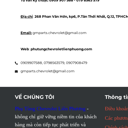
Tư vấn kỹ thuật: 
0909 907 588 - 
079 8563 579 
Địa chỉ
: 
268 Phan Văn Hớn, kp6, P.Tân Thới Nhất, Q.12, TPHC
Email:
 gmparts.chevrolet@gmail.com
Web
: 
phutungchevroletlienphuong.com
0909907588,
0798563579,
0907908479
gmparts.chevrolet@gmail.com
VỀ CHÚNG TÔI
Thông ti
Phụ Tùng Chevrolet Liên Phương
-
Điều khoản
không chỉ giữ vững niềm tin của khách
Các phương
hàng mà còn tiếp tục phát triển và
Chính sách