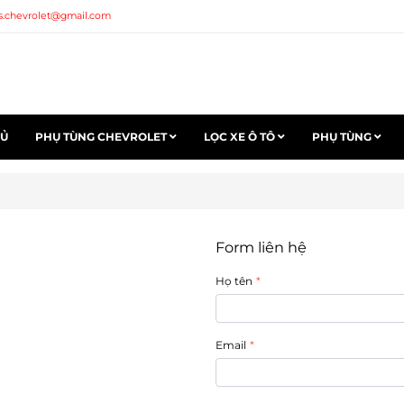
s.chevrolet@gmail.com
HỦ
PHỤ TÙNG CHEVROLET
LỌC XE Ô TÔ
PHỤ TÙNG
Form liên hệ
Họ tên
Email