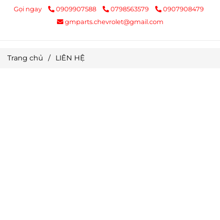
Gọi ngay
0909907588
0798563579
0907908479
gmparts.chevrolet@gmail.com
Trang chủ
/
LIÊN HỆ