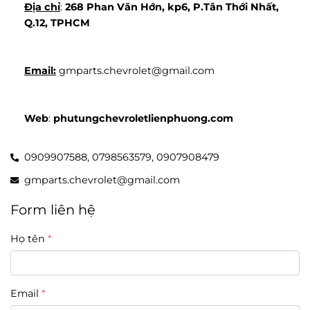
Địa chỉ
: 
268 Phan Văn Hớn, kp6, P.Tân Thới Nhất, 
Q.12, TPHCM
Email:
 gmparts.chevrolet@gmail.com
Web
: 
phutungchevroletlienphuong.com
0909907588,
0798563579,
0907908479
gmparts.chevrolet@gmail.com
Form liên hệ
Họ tên
Email