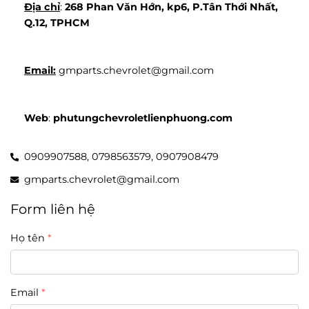
Địa chỉ
: 
268 Phan Văn Hớn, kp6, P.Tân Thới Nhất, 
Q.12, TPHCM
Email:
 gmparts.chevrolet@gmail.com
Web
: 
phutungchevroletlienphuong.com
0909907588,
0798563579,
0907908479
gmparts.chevrolet@gmail.com
Form liên hệ
Họ tên
Email