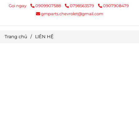
Gọi ngay
0909907588
0798563579
0907908479
gmparts.chevrolet@gmail.com
Trang chủ
/
LIÊN HỆ