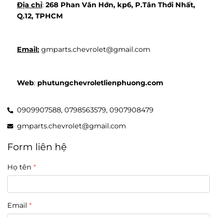
Địa chỉ
: 
268 Phan Văn Hớn, kp6, P.Tân Thới Nhất, 
Q.12, TPHCM
Email:
 gmparts.chevrolet@gmail.com
Web
: 
phutungchevroletlienphuong.com
0909907588,
0798563579,
0907908479
gmparts.chevrolet@gmail.com
Form liên hệ
Họ tên
Email