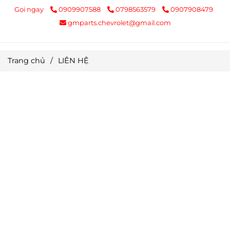
Gọi ngay
0909907588
0798563579
0907908479
gmparts.chevrolet@gmail.com
Trang chủ
/
LIÊN HỆ