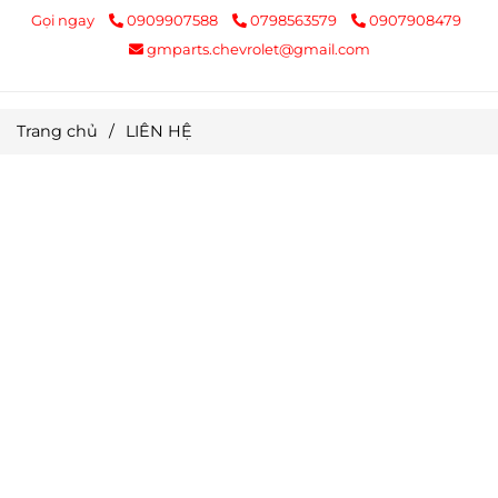
Gọi ngay
0909907588
0798563579
0907908479
gmparts.chevrolet@gmail.com
Trang chủ
/
LIÊN HỆ