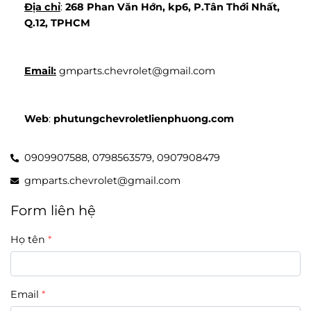
Địa chỉ
: 
268 Phan Văn Hớn, kp6, P.Tân Thới Nhất, 
Q.12, TPHCM
Email:
 gmparts.chevrolet@gmail.com
Web
: 
phutungchevroletlienphuong.com
0909907588,
0798563579,
0907908479
gmparts.chevrolet@gmail.com
Form liên hệ
Họ tên
Email