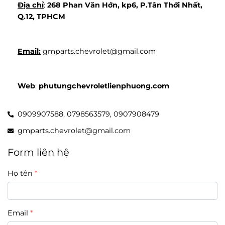
Địa chỉ
: 
268 Phan Văn Hớn, kp6, P.Tân Thới Nhất, 
Q.12, TPHCM
Email:
 gmparts.chevrolet@gmail.com
Web
: 
phutungchevroletlienphuong.com
0909907588,
0798563579,
0907908479
gmparts.chevrolet@gmail.com
Form liên hệ
Họ tên
Email