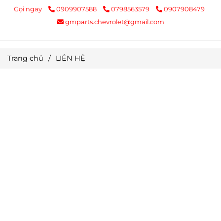
Gọi ngay
0909907588
0798563579
0907908479
gmparts.chevrolet@gmail.com
Trang chủ
/
LIÊN HỆ