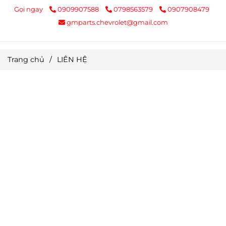
Gọi ngay
0909907588
0798563579
0907908479
gmparts.chevrolet@gmail.com
Trang chủ
/
LIÊN HỆ