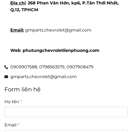
Địa chỉ
: 
268 Phan Văn Hớn, kp6, P.Tân Thới Nhất, 
Q.12, TPHCM
Email:
 gmparts.chevrolet@gmail.com
Web
: 
phutungchevroletlienphuong.com
0909907588,
0798563579,
0907908479
gmparts.chevrolet@gmail.com
Form liên hệ
Họ tên
Email