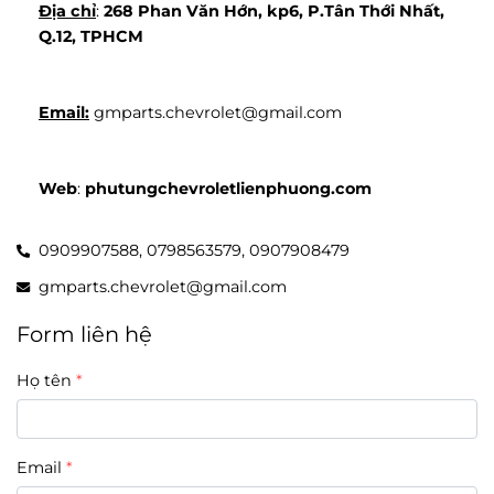
Địa chỉ
: 
268 Phan Văn Hớn, kp6, P.Tân Thới Nhất, 
Q.12, TPHCM
Email:
 gmparts.chevrolet@gmail.com
Web
: 
phutungchevroletlienphuong.com
0909907588,
0798563579,
0907908479
gmparts.chevrolet@gmail.com
Form liên hệ
Họ tên
Email