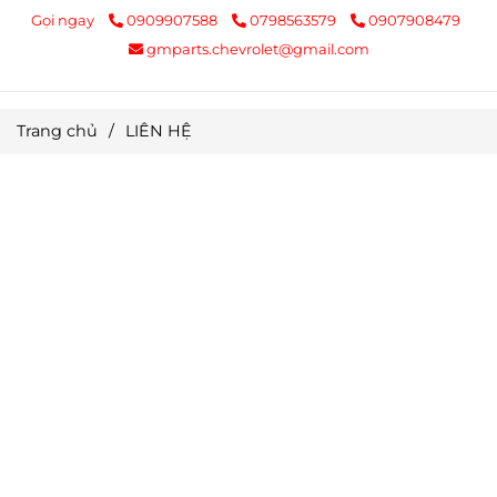
Gọi ngay
0909907588
0798563579
0907908479
gmparts.chevrolet@gmail.com
Trang chủ
/
LIÊN HỆ